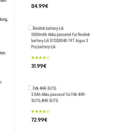
nden
84.99€
43.53€
dung,
5000mAh Akku passend für Reolink
battery-Li6 01DQ0040-19T Argus 3
4446mAh Akku passen
Pro,battery-Li6
L21C4PC4 L21D4PC4,
sten
31.99€
69.99€
m
3.0Ah Akku passend für Fdk 4HR-
3UTG,4HR-3UTG
4050mAh Akku passen
Akoya P2212T (MD 99
30016810,TZ20-2S405
72.99€