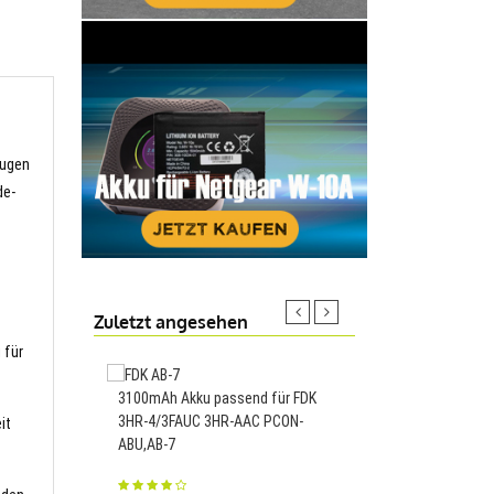
eugen
de-
Zuletzt angesehen
 für
3100mAh Akku passend für FDK
3HR-4/3FAUC 3HR-AAC PCON-
8580mAh/33.03Wh Ak
it
ABU,AB-7
für Doogee T30
Ultra,BAT23ZN138P85