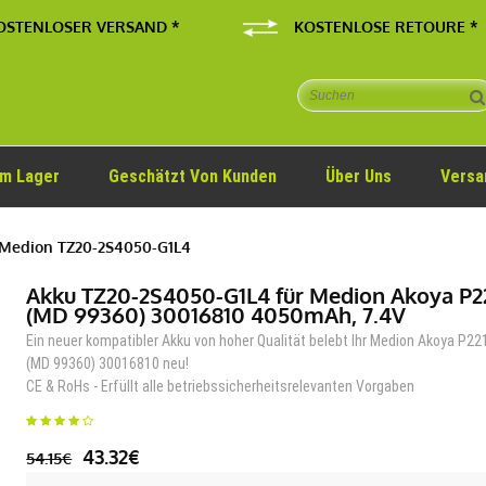
OSTENLOSER VERSAND *
KOSTENLOSE RETOURE *
Im Lager
Geschätzt Von Kunden
Über Uns
Versa
 Medion TZ20-2S4050-G1L4
Akku TZ20-2S4050-G1L4 für Medion Akoya P2
(MD 99360) 30016810 4050mAh, 7.4V
Ein neuer kompatibler Akku von hoher Qualität belebt Ihr Medion Akoya P2
(MD 99360) 30016810 neu!
CE & RoHs - Erfüllt alle betriebssicherheitsrelevanten Vorgaben
43.32€
54.15€