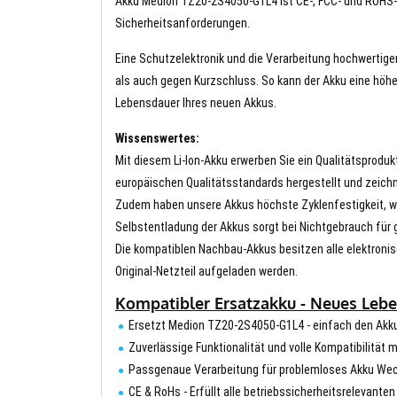
Akku Medion TZ20-2S4050-G1L4 ist CE-, FCC- und ROHS-zer
Sicherheitsanforderungen.
Eine Schutzelektronik und die Verarbeitung hochwertig
als auch gegen Kurzschluss. So kann der Akku eine höhe
Lebensdauer Ihres neuen Akkus.
Wissenswertes:
Mit diesem Li-Ion-Akku erwerben Sie ein Qualitätsproduk
europäischen Qualitätsstandards hergestellt und zeichn
Zudem haben unsere Akkus höchste Zyklenfestigkeit, wa
Selbstentladung der Akkus sorgt bei Nichtgebrauch für g
Die kompatiblen Nachbau-Akkus besitzen alle elektronis
Original-Netzteil aufgeladen werden.
Kompatibler Ersatzakku - Neues Lebe
Ersetzt Medion TZ20-2S4050-G1L4 - einfach den Akk
Zuverlässige Funktionalität und volle Kompatibilität
Passgenaue Verarbeitung für problemloses Akku We
CE & RoHs - Erfüllt alle betriebssicherheitsrelevante