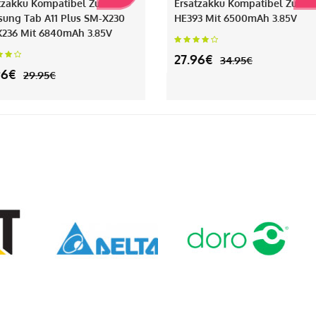
tzakku Kompatibel Zu
Ersatzakku Kompatibel Zu Sh
ung Tab A11 Plus SM-X230
HE393 Mit 6500mAh 3.85V
236 Mit 6840mAh 3.85V
27.96€
34.95€
96€
29.95€