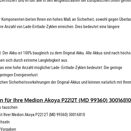
tifiziert und erfüllt alle in den Mitgliedstaaten der Europäischen Union gelte
er Komponenten bieten Ihnen ein hohes Maß an Sicherheit, sowohl gegen Überla
re Anzahl von Lade-Entlade-Zyklen erreichen. Dies bedeutet eine längere
t. Der Akku ist 100% baugleich zu dem Original Akku. Alle Akkus sind nach höch
en sich durch extreme Langlebigkeit aus.
s eine hohe Anzahl möglicher Lade- Entlade-Zyklen bedeutet. Die geringe
eringen Energieverlust.
chen Sicherheitsvorkehrungen der Original-Akkus und können natürlich mit Ihre
n für Ihre Medion Akoya P2212T (MD 99360) 30016810
u tauschen
 mit Ihrer Medion Akoya P2212T (MD 99360) 30016810
chseln
n Vorgaben