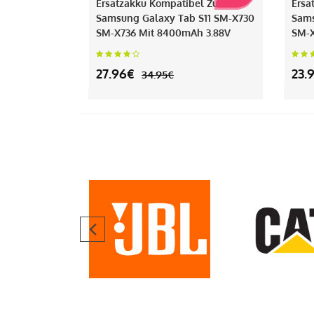
Ersatzakku Kompatibel Zu
Ersa
Samsung Galaxy Tab S11 SM-X730
Sams
SM-X736 Mit 8400mAh 3.88V
SM-X
27.96€
23.
34.95€