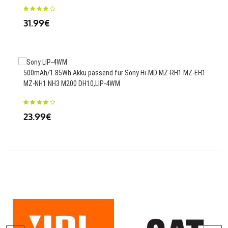
31.99€
23
500mAh/1.85Wh Akku passend für Sony Hi-MD MZ-RH1 MZ-EH1
1200
MZ-NH1 NH3 M200 DH10,LIP-4WM
23
23.99€