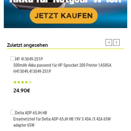
Zuletzt angesehen
500mAh Akku passend für HP Sprocket 200 Printer 1AS85A
1900
H413049,413049-2S1P
Ti20
24.90€
77
Ersatnetzteil für Delta ADP-65JH HB 19V 3.43A /3.42A 65W
4000
adapter 65W
M62