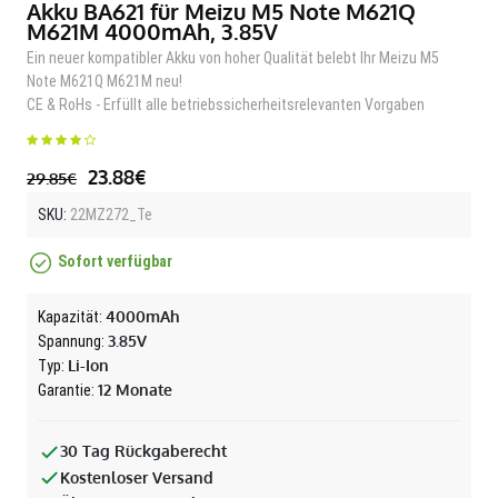
Akku BA621 für Meizu M5 Note M621Q
M621M 4000mAh, 3.85V
Ein neuer kompatibler Akku von hoher Qualität belebt Ihr Meizu M5
Note M621Q M621M neu!
CE & RoHs - Erfüllt alle betriebssicherheitsrelevanten Vorgaben
23.88€
29.85€
SKU:
22MZ272_Te
Sofort verfügbar
4000mAh
Kapazität:
3.85V
Spannung:
Li-Ion
Typ:
12 Monate
Garantie:
30 Tag Rückgaberecht
Kostenloser Versand