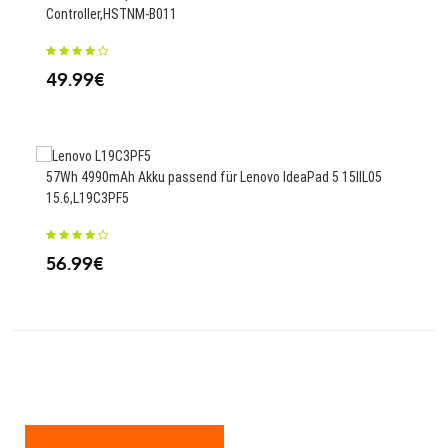
Controller,HSTNM-B011
14
49.99€
4700
57Wh 4990mAh Akku passend für Lenovo IdeaPad 5 15IIL05
5G,
15.6,L19C3PF5
25.
56.99€