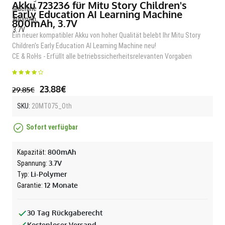
Akku 723236 für Mitu Story Children's
Early Education AI Learning Machine
800mAh, 3.7V
Ein neuer kompatibler Akku von hoher Qualität belebt Ihr Mitu Story
Children's Early Education AI Learning Machine neu!
CE & RoHs - Erfüllt alle betriebssicherheitsrelevanten Vorgaben
23.88€
29.85€
SKU:
20MT075_Oth
Sofort verfügbar
800mAh
Kapazität:
3.7V
Spannung:
Li-Polymer
Typ:
12 Monate
Garantie:
30 Tag Rückgaberecht
Kostenloser Versand