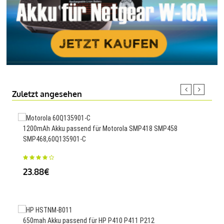
Zuletzt angesehen
1200mAh Akku passend für Motorola SMP418 SMP458
800m
SMP468,60Q135901-C
AI L
23.88€
23
650mah Akku passend für HP P410 P411 P212
4500