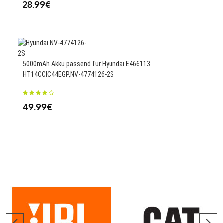
28.99€
1800
24
5000mAh Akku passend für Hyundai E466113
HT14CCIC44EGP,NV-4774126-2S
49.99€