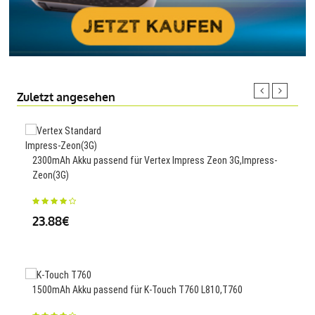
Zuletzt angesehen
1860
2300mAh Akku passend für Vertex Impress Zeon 3G,Impress-
GH4
Zeon(3G)
25
23.88€
700m
1500mAh Akku passend für K-Touch T760 L810,T760
700