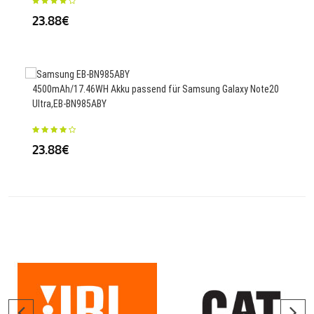
23.88€
56
4500mAh/17.46WH Akku passend für Samsung Galaxy Note20
2940
Ultra,EB-BN985ABY
02
23.88€
43