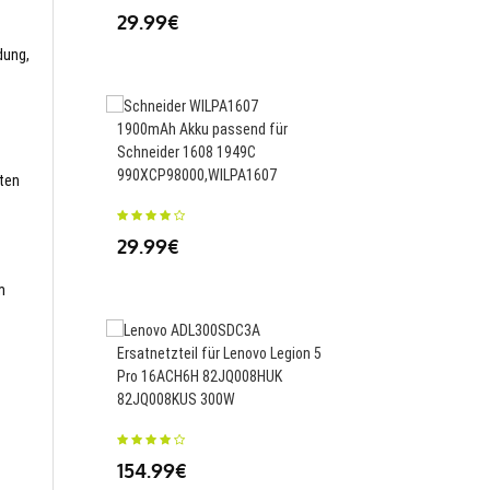
29.99€
dung,
5000mAh Akku passen
1900mAh Akku passend für
Hisense Infinity E9,L
Schneider 1608 1949C
990XCP98000,WILPA1607
sten
23.54€
29.99€
m
860mAh Akku passend 
c550 c650 e378,AANN
Ersatnetzteil für Lenovo Legion 5
Pro 16ACH6H 82JQ008HUK
23.88€
82JQ008KUS 300W
154.99€