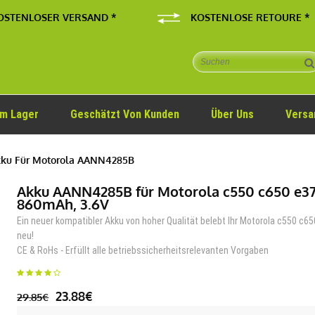
OSTENLOSER VERSAND *
KOSTENLOSE RETOURE *
Im Lager
Geschätzt Von Kunden
Über Uns
Versa
ku Für Motorola AANN4285B
Akku AANN4285B für Motorola c550 c650 e3
860mAh, 3.6V
Ein neuer kompatibler Akku von hoher Qualität belebt Ihr Motorola c550 c6
neu!
CE & RoHs - Erfüllt alle betriebssicherheitsrelevanten Vorgaben
23.88€
29.85€