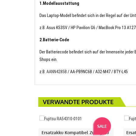
1.Modellausstattung
Das Laptop-Modell befindet sich in der Regel auf der Un
z.B. Asus K53SV / HP Pavilion G6 / MacBook Pro 13 A12
2.Batterie-Code
Der Batteriecode befindet sich auf der Innenseite jeder
Shops ein.
z.B.
AANN4285B
/ AA-PB9NC6B / A32-M47 / BTY-L45
VERWANDTE PRODUKTE
SALE
Ersatzakku Kompatibel Zu Fujitsu
Ersa