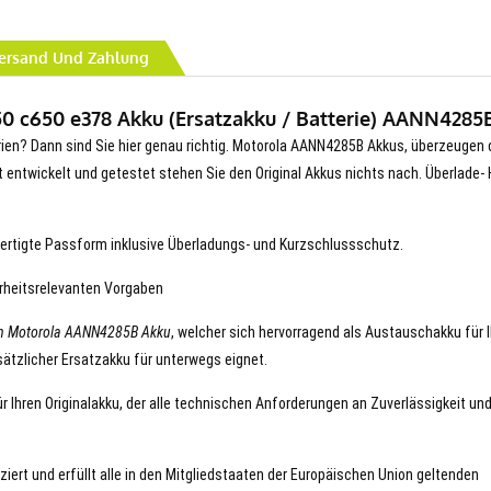
ersand Und Zahlung
0 c650 e378 Akku (Ersatzakku / Batterie) AANN4285B
erien? Dann sind Sie hier genau richtig. Motorola AANN4285B Akkus, überzeugen 
erät entwickelt und getestet stehen Sie den Original Akkus nichts nach. Überlade- 
ertigte Passform inklusive Überladungs- und Kurzschlussschutz.
erheitsrelevanten Vorgaben
n Motorola AANN4285B Akku
, welcher sich hervorragend als Austauschakku für 
ätzlicher Ersatzakku für unterwegs eignet.
 Ihren Originalakku, der alle technischen Anforderungen an Zuverlässigkeit un
iert und erfüllt alle in den Mitgliedstaaten der Europäischen Union geltenden