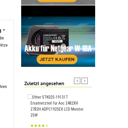
 "
die
Hitze
Zuletzt angesehen
Ihren
Ersatnetzteil für Aoc 24B2XH
3000mAh Akku passend
d
27B2H ADPC1925EX LCD Monitor
Idol 4S,TLP030F1
25W
23.54€