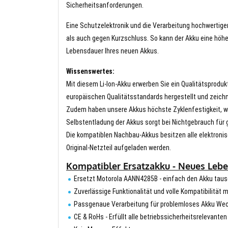
Sicherheitsanforderungen.
Eine Schutzelektronik und die Verarbeitung hochwertig
als auch gegen Kurzschluss. So kann der Akku eine höhe
Lebensdauer Ihres neuen Akkus.
Wissenswertes:
Mit diesem Li-Ion-Akku erwerben Sie ein Qualitätsproduk
europäischen Qualitätsstandards hergestellt und zeichn
Zudem haben unsere Akkus höchste Zyklenfestigkeit, wa
Selbstentladung der Akkus sorgt bei Nichtgebrauch für g
Die kompatiblen Nachbau-Akkus besitzen alle elektronis
Original-Netzteil aufgeladen werden.
Kompatibler Ersatzakku - Neues Lebe
Ersetzt Motorola AANN4285B - einfach den Akku tau
Zuverlässige Funktionalität und volle Kompatibilität 
Passgenaue Verarbeitung für problemloses Akku We
CE & RoHs - Erfüllt alle betriebssicherheitsrelevante