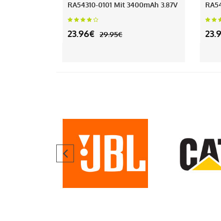
RA54310-0101 Mit 3400mAh 3.87V
RA54
23.96€
23.
29.95€