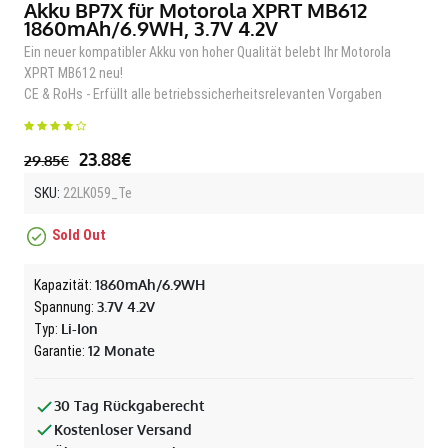
Akku BP7X für Motorola XPRT MB612
1860mAh/6.9WH, 3.7V 4.2V
Ein neuer kompatibler Akku von hoher Qualität belebt Ihr Motorola
XPRT MB612 neu!
CE & RoHs - Erfüllt alle betriebssicherheitsrelevanten Vorgaben
23.88€
29.85€
SKU:
22LK059_Te
Sold Out
1860mAh/6.9WH
Kapazität:
3.7V 4.2V
Spannung:
Li-Ion
Typ:
12 Monate
Garantie:
30 Tag Rückgaberecht
Kostenloser Versand