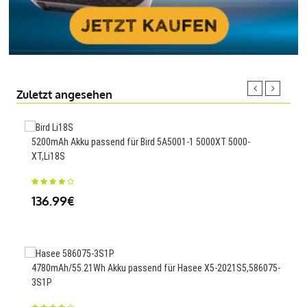
Zuletzt angesehen
5200mAh Akku passend für Bird 5A5001-1 5000XT 5000-
3950
XT,Li18S
BBEN
136.99€
56
4780mAh/55.21Wh Akku passend für Hasee X5-2021S5,586075-
3700
3S1P
MT6