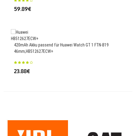
59.89€
30
4540
420mAh Akku passend für Huawei Watch GT 1 FTN-B19
460
46mm,HB512627ECW+
65
23.88€