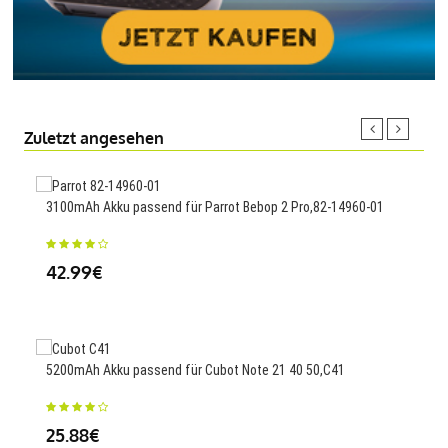
Zuletzt angesehen
3100mAh Akku passend für Parrot Bebop 2 Pro,82-14960-01
Akku
PS6
42.99€
112
5200mAh Akku passend für Cubot Note 21 40 50,C41
Ersa
25.88€