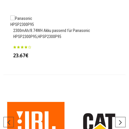
87
2300mAh/8.74WH Akku passend für Panasonic
5640
HPSP2300P95,HPSP2300P95
25.
23.67€