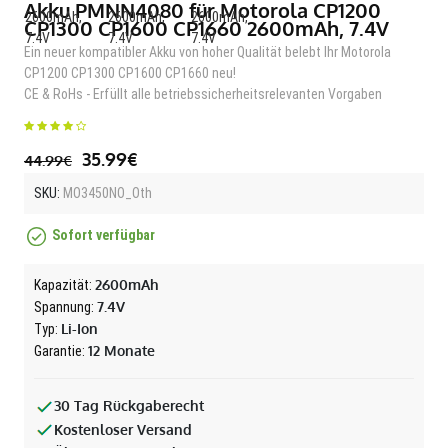
Akku PMNN4080 für Motorola CP1200
CP1300 CP1600 CP1660 2600mAh, 7.4V
Ein neuer kompatibler Akku von hoher Qualität belebt Ihr Motorola
CP1200 CP1300 CP1600 CP1660 neu!
CE & RoHs - Erfüllt alle betriebssicherheitsrelevanten Vorgaben
35.99€
44.99€
SKU:
MO3450NO_Oth
Sofort verfügbar
2600mAh
Kapazität:
7.4V
Spannung:
Li-Ion
Typ:
12 Monate
Garantie:
30 Tag Rückgaberecht
Kostenloser Versand