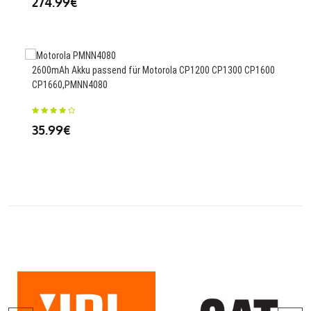
274.99€
25
2600mAh Akku passend für Motorola CP1200 CP1300 CP1600
CP1660,PMNN4080
300
G95
35.99€
26