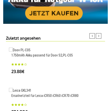
Zuletzt angesehen
1750mAh Akku passend für Doov S2,PL-C05
300
J70
23.88€
34
Ersatnetzteil für Leica iCR50 iCR60 iCR70 iCR80
3000
J700