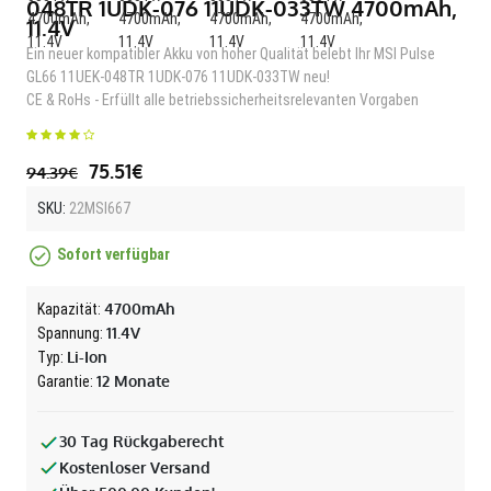
048TR 1UDK-076 11UDK-033TW 4700mAh,
11.4V
Ein neuer kompatibler Akku von hoher Qualität belebt Ihr MSI Pulse
GL66 11UEK-048TR 1UDK-076 11UDK-033TW neu!
CE & RoHs - Erfüllt alle betriebssicherheitsrelevanten Vorgaben
75.51€
94.39€
SKU:
22MSI667
Sofort verfügbar
4700mAh
Kapazität:
11.4V
Spannung:
Li-Ion
Typ:
12 Monate
Garantie:
30 Tag Rückgaberecht
Kostenloser Versand