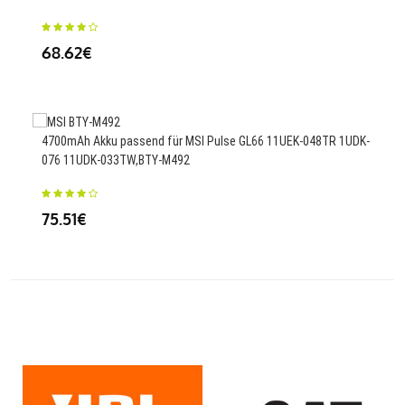
68.62€
27.
4700mAh Akku passend für MSI Pulse GL66 11UEK-048TR 1UDK-
2000
076 11UDK-033TW,BTY-M492
23
75.51€