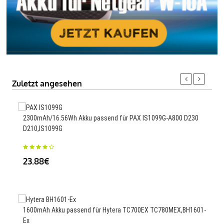
Zuletzt angesehen
2300mAh/16.56Wh Akku passend für PAX IS1099G-A800 D230
D210,IS1099G
3100
V09
23.88€
25
1600mAh Akku passend für Hytera TC700EX TC780MEX,BH1601-
Ex
3000