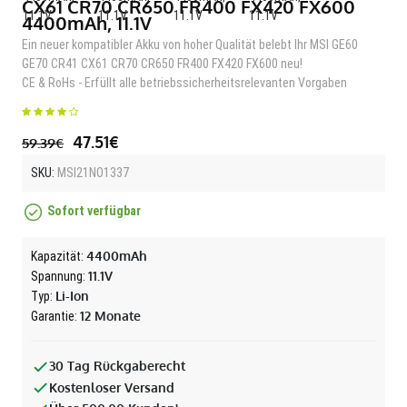
CX61 CR70 CR650 FR400 FX420 FX600
4400mAh, 11.1V
Ein neuer kompatibler Akku von hoher Qualität belebt Ihr MSI GE60
GE70 CR41 CX61 CR70 CR650 FR400 FX420 FX600 neu!
CE & RoHs - Erfüllt alle betriebssicherheitsrelevanten Vorgaben
47.51€
59.39€
SKU:
MSI21NO1337
Sofort verfügbar
4400mAh
Kapazität:
11.1V
Spannung:
Li-Ion
Typ:
12 Monate
Garantie:
30 Tag Rückgaberecht
Kostenloser Versand