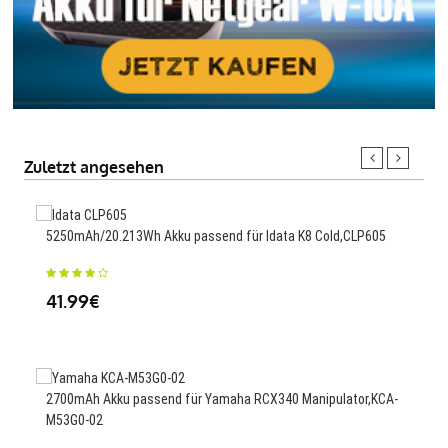
Zuletzt angesehen
5250mAh/20.213Wh Akku passend für Idata K8 Cold,CLP605
Ersa
41.99€
49
2700mAh Akku passend für Yamaha RCX340 Manipulator,KCA-
1200
M53G0-02
AFPX