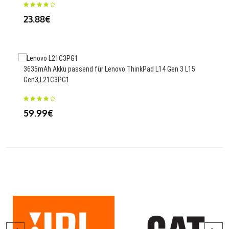
23.88€
26
3635mAh Akku passend für Lenovo ThinkPad L14 Gen 3 L15
4400
Gen3,L21C3PG1
CR6
59.99€
47.