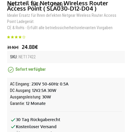
Netzteil für Netgear Wireless Router
Access Point ( SLA030-D12-D04 )
Idealer Ersatz für Ihren defekten Netgear Wireless Router Access
Point Ladegerät.
CE & RoHs - Erfüllt alle betriebssicherheitsrelevanten Vorgaben
24.88€
31.10€
SKU:
NET17422
Sofort verfügbar
230V 50-60Hz 0.5A
AC Eingang::
12V2.5A 30W
DC Ausgang:
30W
Ausgangsleistung:
12 Monate
Garantie:
30 Tag Rückgaberecht
Kostenloser Versand