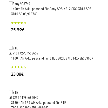
1400mAh Akku passend für Sony SRS-XB12 SRS-XB13 SRS-
3900
XB10 SF-08,903740
25
25.99€
3500
A50
1100mAh Akku passend für ZTE S302,Li3710T42P3h553657
25.
23.88€
Ersa
3180mAh 12.3WH Akku passend für ZTE
Z999,Li3929T44P8h686049