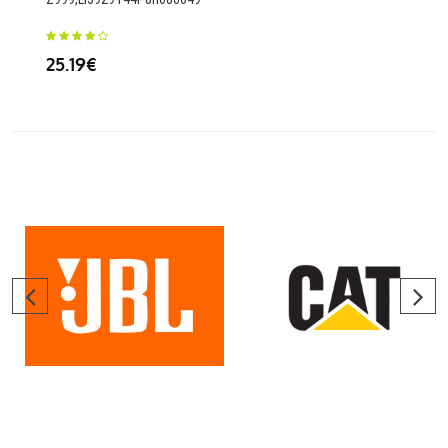
24
25.19€