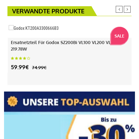
VERWANDTE PRODUKTE
SALE
Ersatnetzteil Für Godox SZ200Bi VL100 VL200 VL300
219.78W
59.99€
74.99€