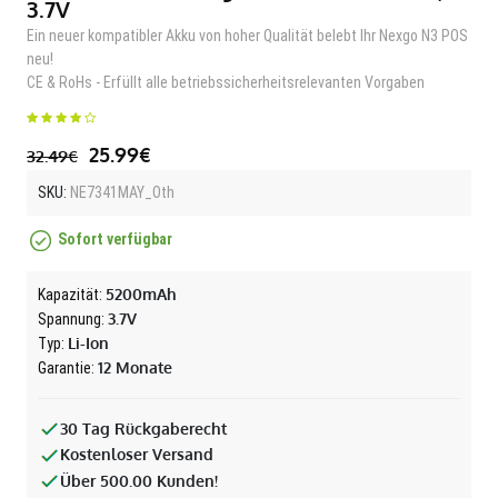
3.7V
Ein neuer kompatibler Akku von hoher Qualität belebt Ihr Nexgo N3 POS
neu!
CE & RoHs - Erfüllt alle betriebssicherheitsrelevanten Vorgaben
25.99€
32.49€
SKU:
NE7341MAY_Oth
Sofort verfügbar
5200mAh
Kapazität:
3.7V
Spannung:
Li-Ion
Typ:
12 Monate
Garantie:
30 Tag Rückgaberecht
Kostenloser Versand
Über 500.00 Kunden!