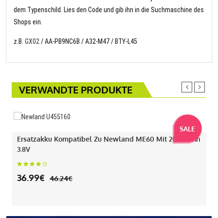
dem Typenschild. Lies den Code und gib ihn in die Suchmaschine des
Shops ein.
z.B.
GX02
/ AA-PB9NC6B / A32-M47 / BTY-L45
VERWANDTE PRODUKTE
SALE
Ersatzakku Kompatibel Zu Newland ME60 Mit 2000mAh
3.8V
36.99€
46.24€