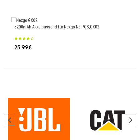
2000
5200mAh Akku passend für Nexgo N3 POS,GX02
T70,
25.99€
35