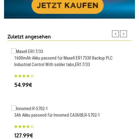
Zuletzt angesehen
1600mAh Akku passend für Maxell ER17330 Backup PLC
4950
Industrial Control With solder tabs,ER17/33
42.
54.99€
265
3Ah Akku passend für Innomed CA360B,R-5702-1
25.
127.99€