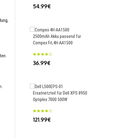
54.99€
dung,
2500mAh Akku passend für
1600mAh Akku passend
Compex Fit,4H-AA1500
Vertex VZD188 V378,
sten
36.99€
45.99€
m
Ersatnetzteil für Dell XPS 8950
1500mAh Akku passen
Optiplex 7000 500W
Nintendo Wii U Gamep
Controller,WUP-012
121.99€
28.94€