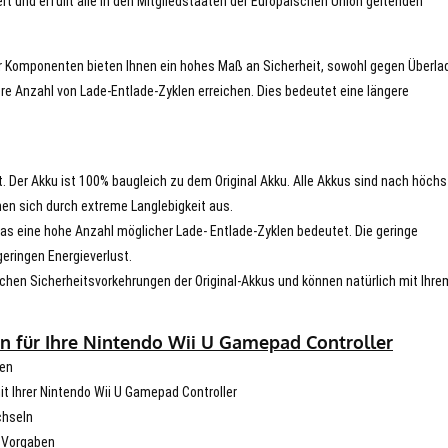
rt und erfüllt alle in den Mitgliedstaaten der Europäischen Union geltenden
er Komponenten bieten Ihnen ein hohes Maß an Sicherheit, sowohl gegen Überla
re Anzahl von Lade-Entlade-Zyklen erreichen. Dies bedeutet eine längere
t. Der Akku ist 100% baugleich zu dem Original Akku. Alle Akkus sind nach höch
en sich durch extreme Langlebigkeit aus.
s eine hohe Anzahl möglicher Lade- Entlade-Zyklen bedeutet. Die geringe
eringen Energieverlust.
chen Sicherheitsvorkehrungen der Original-Akkus und können natürlich mit Ihre
n für Ihre Nintendo Wii U Gamepad Controller
hen
mit Ihrer Nintendo Wii U Gamepad Controller
chseln
n Vorgaben