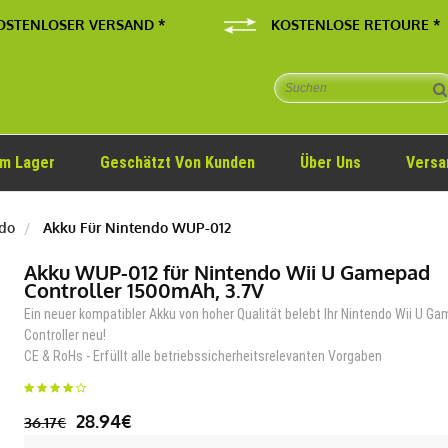
OSTENLOSER VERSAND *
KOSTENLOSE RETOURE *
Im Lager
Geschätzt Von Kunden
Über Uns
Versa
do
Akku Für Nintendo WUP-012
Akku WUP-012 für Nintendo Wii U Gamepad
Controller 1500mAh, 3.7V
Ein neuer kompatibler Akku von hoher Qualität belebt Ihr Nintendo Wii U G
Controller neu!
CE & RoHs - Erfüllt alle betriebssicherheitsrelevanten Vorgaben
28.94€
36.17€