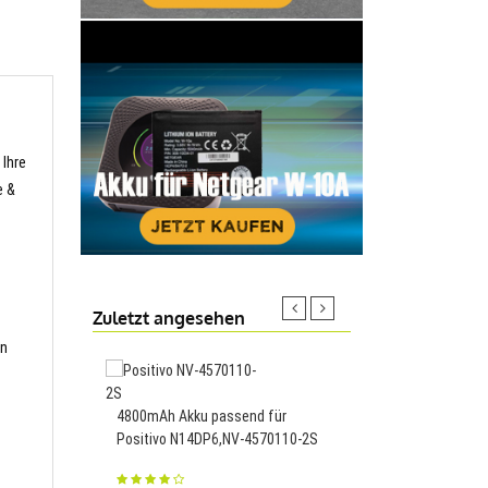
 Ihre
e &
Zuletzt angesehen
en
5700mAh Akku passen
4800mAh Akku passend für
THR9,R9-5iH
Positivo N14DP6,NV-4570110-2S
43.10€