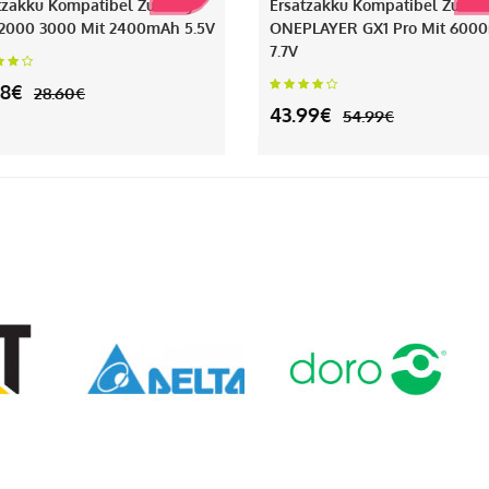
tzakku Kompatibel Zu Sony
Ersatzakku Kompatibel Zu
2000 3000 Mit 2400mAh 5.5V
ONEPLAYER GX1 Pro Mit 600
7.7V
88€
28.60€
43.99€
54.99€