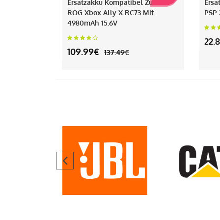
Ersatzakku Kompatibel Zu Asus
Ersa
ROG Xbox Ally X RC73 Mit
PSP 
4980mAh 15.6V
22.
109.99€
137.49€