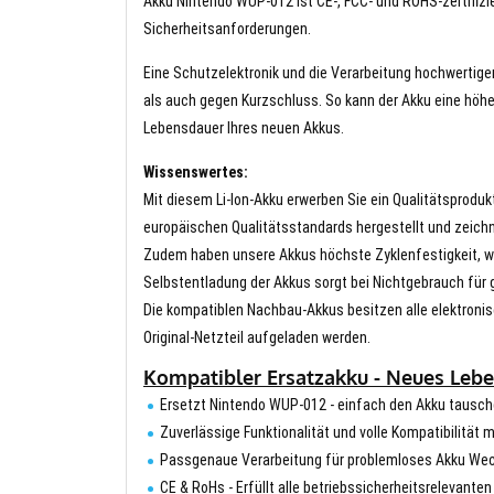
Akku Nintendo WUP-012 ist CE-, FCC- und ROHS-zertifizie
Sicherheitsanforderungen.
Eine Schutzelektronik und die Verarbeitung hochwertig
als auch gegen Kurzschluss. So kann der Akku eine höhe
Lebensdauer Ihres neuen Akkus.
Wissenswertes:
Mit diesem Li-Ion-Akku erwerben Sie ein Qualitätsproduk
europäischen Qualitätsstandards hergestellt und zeichn
Zudem haben unsere Akkus höchste Zyklenfestigkeit, wa
Selbstentladung der Akkus sorgt bei Nichtgebrauch für g
Die kompatiblen Nachbau-Akkus besitzen alle elektronis
Original-Netzteil aufgeladen werden.
Kompatibler Ersatzakku - Neues Lebe
Ersetzt Nintendo WUP-012 - einfach den Akku tausc
Zuverlässige Funktionalität und volle Kompatibilität 
Passgenaue Verarbeitung für problemloses Akku We
CE & RoHs - Erfüllt alle betriebssicherheitsrelevante