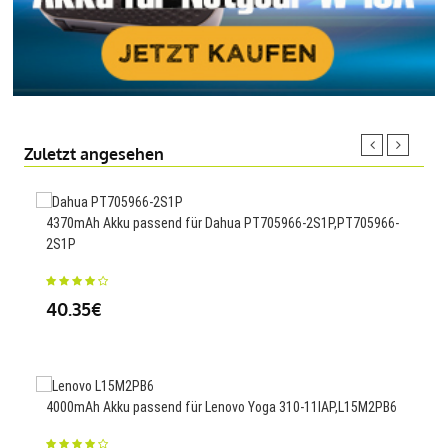
Zuletzt angesehen
4370mAh Akku passend für Dahua PT705966-2S1P,PT705966-
100m
2S1P
Das
40.35€
23
4000mAh Akku passend für Lenovo Yoga 310-11IAP,L15M2PB6
800m
3610