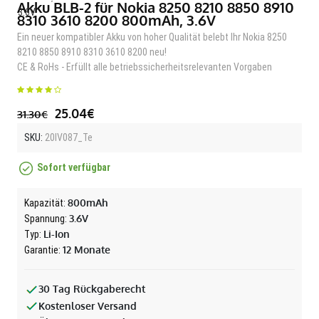
Akku BLB-2 für Nokia 8250 8210 8850 8910
8310 3610 8200 800mAh, 3.6V
Ein neuer kompatibler Akku von hoher Qualität belebt Ihr Nokia 8250
8210 8850 8910 8310 3610 8200 neu!
CE & RoHs - Erfüllt alle betriebssicherheitsrelevanten Vorgaben
25.04€
31.30€
SKU:
20IV087_Te
Sofort verfügbar
800mAh
Kapazität:
3.6V
Spannung:
Li-Ion
Typ:
12 Monate
Garantie:
30 Tag Rückgaberecht
Kostenloser Versand