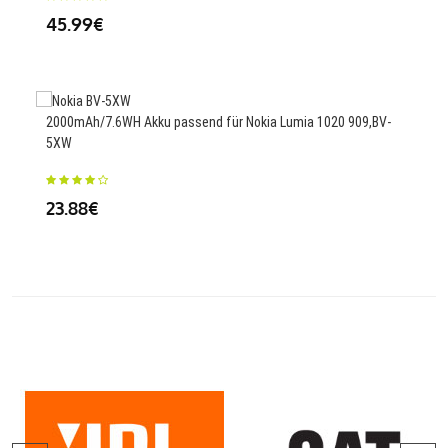
45.99€
25
2000mAh/7.6WH Akku passend für Nokia Lumia 1020 909,BV-
5XW
Ersa
EB7
23.88€
56