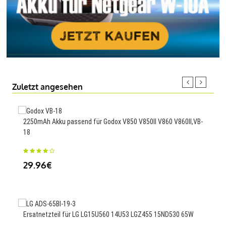
Zuletzt angesehen
2250mAh Akku passend für Godox V850 V850II V860 V860II,VB-
2000
18
Modi
29.96€
25
Ersatnetzteil für LG LG15U560 14U53 LGZ455 15ND530 65W
6400
E73