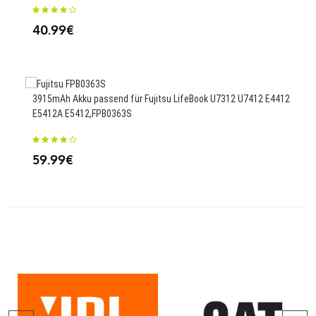
40.99€
49
3915mAh Akku passend für Fujitsu LifeBook U7312 U7412 E4412
E5412A E5412,FPB0363S
59.99€