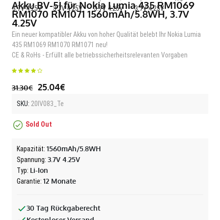
Akku BV-5J für Nokia Lumia 435 RM1069
RM1070 RM1071 1560mAh/5.8WH, 3.7V
4.25V
Ein neuer kompatibler Akku von hoher Qualität belebt Ihr Nokia Lumia
435 RM1069 RM1070 RM1071 neu!
CE & RoHs - Erfüllt alle betriebssicherheitsrelevanten Vorgaben
25.04€
31.30€
SKU:
20IV083_Te
Sold Out
1560mAh/5.8WH
Kapazität:
3.7V 4.25V
Spannung:
Li-Ion
Typ:
12 Monate
Garantie:
30 Tag Rückgaberecht
Kostenloser Versand