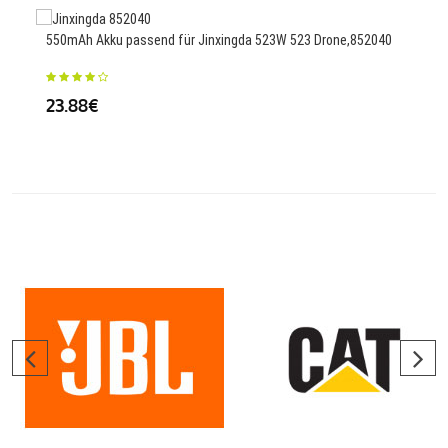
550mAh Akku passend für Jinxingda 523W 523 Drone,852040
3950
43A
23.88€
27