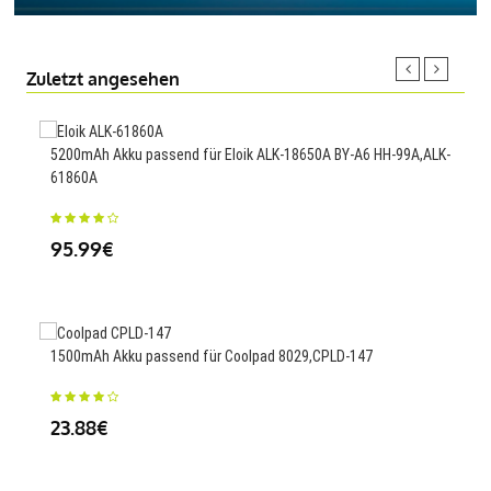
Zuletzt angesehen
5200mAh Akku passend für Eloik ALK-18650A BY-A6 HH-99A,ALK-
5000
61860A
25
95.99€
1600
1500mAh Akku passend für Coolpad 8029,CPLD-147
Pro+
23.88€
33