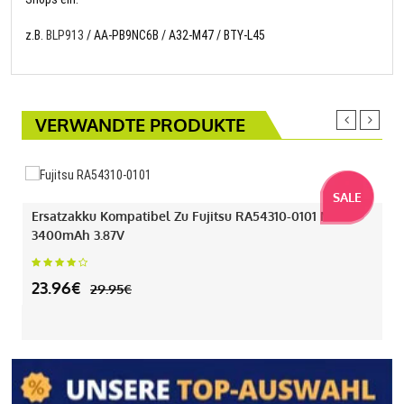
z.B.
BLP913
/ AA-PB9NC6B / A32-M47 / BTY-L45
VERWANDTE PRODUKTE
SALE
Ersatzakku Kompatibel Zu Fujitsu RA54310-0101 Mit
3400mAh 3.87V
23.96€
29.95€