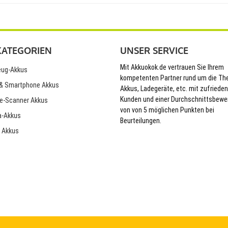
KATEGORIEN
UNSER SERVICE
Mit Akkuokok.de vertrauen Sie Ihrem
ug-Akkus
kompetenten Partner rund um die T
& Smartphone Akkus
Akkus, Ladegeräte, etc. mit zufriede
Kunden und einer Durchschnittsbewe
e-Scanner Akkus
von von 5 möglichen Punkten bei
-Akkus
Beurteilungen.
 Akkus
© 2026 Akkuokok.de Onlineshop - All Rights Reserved.