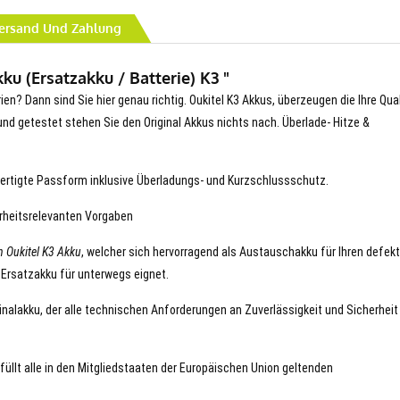
ersand Und Zahlung
u (Ersatzakku / Batterie) K3 "
ien? Dann sind Sie hier genau richtig. Oukitel K3 Akkus, überzeugen die Ihre Qual
t und getestet stehen Sie den Original Akkus nichts nach. Überlade- Hitze &
ertigte Passform inklusive Überladungs- und Kurzschlussschutz.
erheitsrelevanten Vorgaben
 Oukitel K3 Akku
, welcher sich hervorragend als Austauschakku für Ihren defek
 Ersatzakku für unterwegs eignet.
iginalakku, der alle technischen Anforderungen an Zuverlässigkeit und Sicherheit
rfüllt alle in den Mitgliedstaaten der Europäischen Union geltenden