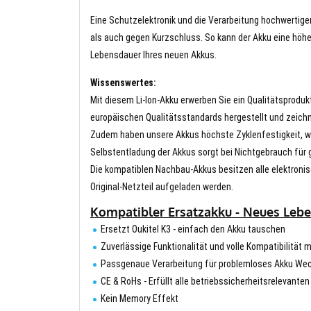
Eine Schutzelektronik und die Verarbeitung hochwertig
als auch gegen Kurzschluss. So kann der Akku eine höhe
Lebensdauer Ihres neuen Akkus.
Wissenswertes:
Mit diesem Li-Ion-Akku erwerben Sie ein Qualitätsproduk
europäischen Qualitätsstandards hergestellt und zeichn
Zudem haben unsere Akkus höchste Zyklenfestigkeit, wa
Selbstentladung der Akkus sorgt bei Nichtgebrauch für g
Die kompatiblen Nachbau-Akkus besitzen alle elektronis
Original-Netzteil aufgeladen werden.
Kompatibler Ersatzakku - Neues Leben
Ersetzt Oukitel K3 - einfach den Akku tauschen
Zuverlässige Funktionalität und volle Kompatibilität mi
Passgenaue Verarbeitung für problemloses Akku We
CE & RoHs - Erfüllt alle betriebssicherheitsrelevante
Kein Memory Effekt