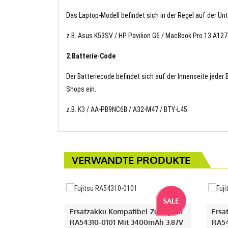
Das Laptop-Modell befindet sich in der Regel auf der Un
z.B. Asus K53SV / HP Pavilion G6 / MacBook Pro 13 A1278
2.Batterie-Code
Der Batteriecode befindet sich auf der Innenseite jeder
Shops ein.
z.B.
K3
/ AA-PB9NC6B / A32-M47 / BTY-L45
VERWANDTE PRODUKTE
SALE
Ersatzakku Kompatibel Zu Fujitsu
Ersa
RA54310-0101 Mit 3400mAh 3.87V
RA54