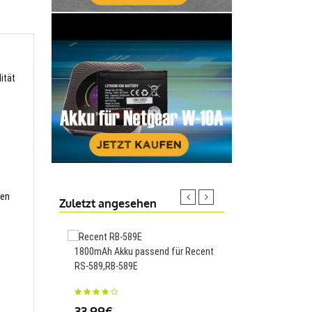
ität
ten
Zuletzt angesehen
1800mAh Akku passend für Recent
6080mAh/23.4WH Akk
RS-589,RB-589E
für Oukitel K3,K3
33.99€
23.88€