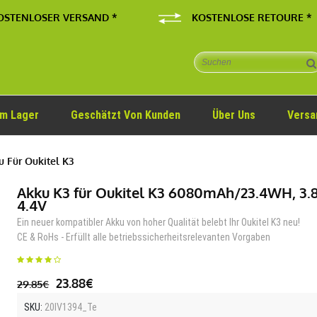
OSTENLOSER VERSAND *
KOSTENLOSE RETOURE *
Im Lager
Geschätzt Von Kunden
Über Uns
Versa
 Für Oukitel K3
Akku K3 für Oukitel K3 6080mAh/23.4WH, 3.
4.4V
Ein neuer kompatibler Akku von hoher Qualität belebt Ihr Oukitel K3 neu!
CE & RoHs - Erfüllt alle betriebssicherheitsrelevanten Vorgaben
23.88€
29.85€
SKU:
20IV1394_Te