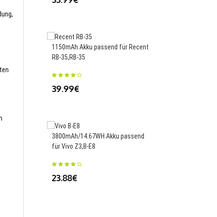
dung,
1150mAh Akku passend für Recent
3900mAh/15.0WH Akk
RB-35,RB-35
für Xiaomi Redmi Note
sten
39.99€
23.88€
m
3800mAh/14.67WH Akku passend
3200mAh/12.16WH Ak
für Vivo Z3,B-E8
für HTC Butterfly S 9
9060,BO68100
23.88€
26.00€