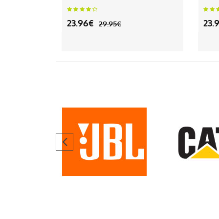
23.96€
23.
29.95€