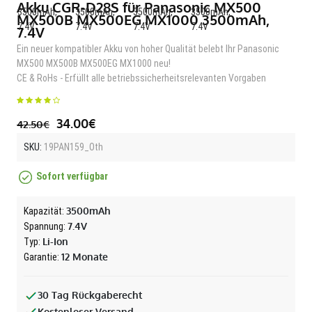
Akku CGR-D28S für Panasonic MX500
MX500B MX500EG MX1000 3500mAh,
7.4V
Ein neuer kompatibler Akku von hoher Qualität belebt Ihr Panasonic
MX500 MX500B MX500EG MX1000 neu!
CE & RoHs - Erfüllt alle betriebssicherheitsrelevanten Vorgaben
34.00€
42.50€
SKU:
19PAN159_Oth
Sofort verfügbar
3500mAh
Kapazität:
7.4V
Spannung:
Li-Ion
Typ:
12 Monate
Garantie:
30 Tag Rückgaberecht
Kostenloser Versand