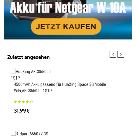
Zuletzt angesehen
1350
4500mAh Akku passend für HuaXing Space 5G Mobile
SJ9
WiFi,AEC855090-1S1P
22
31.99€
350