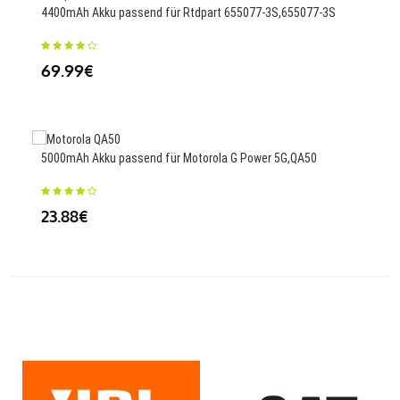
4400mAh Akku passend für Rtdpart 655077-3S,655077-3S
MX5
69.99€
34
5000mAh Akku passend für Motorola G Power 5G,QA50
5020
23.88€
23