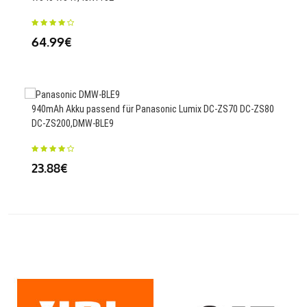
25
64.99€
940mAh Akku passend für Panasonic Lumix DC-ZS70 DC-ZS80
6800
DC-ZS200,DMW-BLE9
T53
23.88€
28