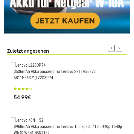
Zuletzt angesehen
3536mAh Akku passend für Lenovo SB11H56272
Ersa
5B11H56371,L22C3P74
47
54.99€
2150
8960mAh Akku passend für Lenovo Thinkpad L410 T440p T540p
S60
W540 W541,45N1152