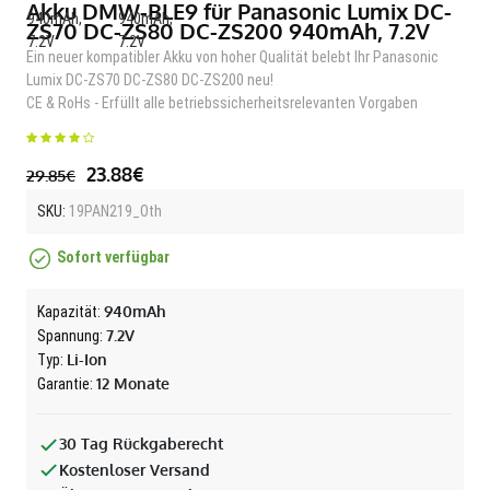
Akku DMW-BLE9 für Panasonic Lumix DC-
ZS70 DC-ZS80 DC-ZS200 940mAh, 7.2V
Ein neuer kompatibler Akku von hoher Qualität belebt Ihr Panasonic
Lumix DC-ZS70 DC-ZS80 DC-ZS200 neu!
CE & RoHs - Erfüllt alle betriebssicherheitsrelevanten Vorgaben
23.88€
29.85€
SKU:
19PAN219_Oth
Sofort verfügbar
940mAh
Kapazität:
7.2V
Spannung:
Li-Ion
Typ:
12 Monate
Garantie:
30 Tag Rückgaberecht
Kostenloser Versand