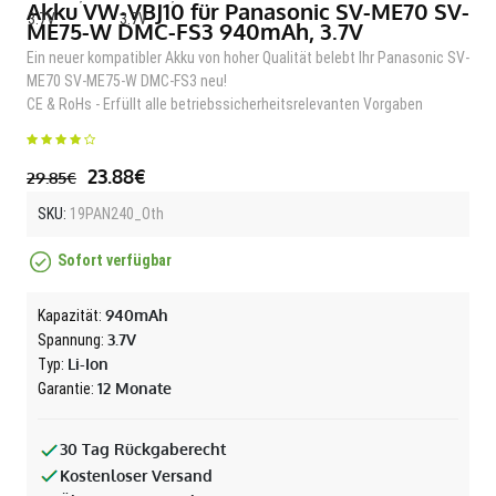
Akku VW-VBJ10 für Panasonic SV-ME70 SV-
ME75-W DMC-FS3 940mAh, 3.7V
Ein neuer kompatibler Akku von hoher Qualität belebt Ihr Panasonic SV-
ME70 SV-ME75-W DMC-FS3 neu!
CE & RoHs - Erfüllt alle betriebssicherheitsrelevanten Vorgaben
23.88€
29.85€
SKU:
19PAN240_Oth
Sofort verfügbar
940mAh
Kapazität:
3.7V
Spannung:
Li-Ion
Typ:
12 Monate
Garantie:
30 Tag Rückgaberecht
Kostenloser Versand