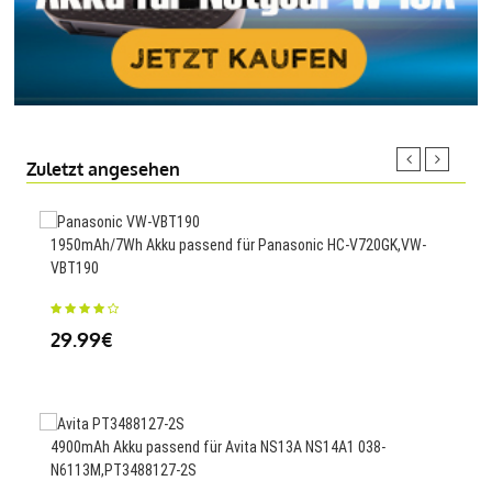
Zuletzt angesehen
1950mAh/7Wh Akku passend für Panasonic HC-V720GK,VW-
VBT190
5000
476
29.99€
49
4900mAh Akku passend für Avita NS13A NS14A1 038-
N6113M,PT3488127-2S
940