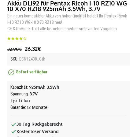
Akku DLI92 für Pentax Ricoh I-10 RZ10 WG-
10 X70 RZ18 925mAh 3.5Wh, 3.7V
Ein neuer kompatibler Akku von hoher Qualität belebt Ihr Pentax Ricoh
I-10 RZ10 WG-10 X70 RZ18 neu!
CE & RoHs - Erfüllt alle betriebssicherheitsrelevanten Vorgaben
26.32€
32.90€
SKU:
ECN12438_Oth
Sofort verfügbar
925mAh 3.5Wh
Kapazität:
3.7V
Spannung:
Li-Ion
Typ:
12 Monate
Garantie:
30 Tag Rückgaberecht
Kostenloser Versand