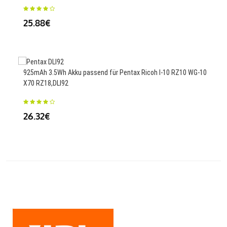
HD,
25.88€
35
925mAh 3.5Wh Akku passend für Pentax Ricoh I-10 RZ10 WG-10
X70 RZ18,DLI92
28WH
Not
26.32€
84