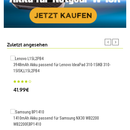
Zuletzt angesehen
3948mAh Akku passend für Lenovo IdeaPad 310-15IKB 310-
4670
15ISK,L15L2PB4
1 S
41.99€
51
1410mAh Akku passend für Samsung NX30 WB2200
WB2200F,BP1410
4620