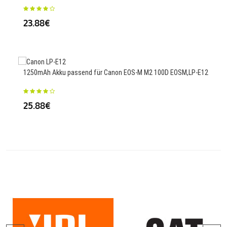
23.88€
25.
1250mAh Akku passend für Canon EOS-M M2 100D EOSM,LP-E12
1530
T91
25.88€
25