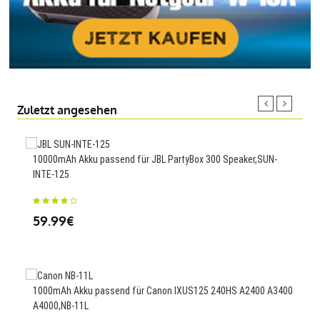
Zuletzt angesehen
10000mAh Akku passend für JBL PartyBox 300 Speaker,SUN-
120
INTE-125
G1X 
59.99€
25
1000mAh Akku passend für Canon IXUS125 240HS A2400 A3400
3400
A4000,NB-11L
438