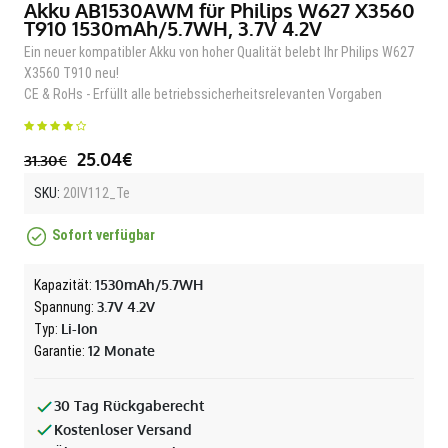
Akku AB1530AWM für Philips W627 X3560
T910 1530mAh/5.7WH, 3.7V 4.2V
Ein neuer kompatibler Akku von hoher Qualität belebt Ihr Philips W627
X3560 T910 neu!
CE & RoHs - Erfüllt alle betriebssicherheitsrelevanten Vorgaben
25.04€
31.30€
SKU:
20IV112_Te
Sofort verfügbar
1530mAh/5.7WH
Kapazität:
3.7V 4.2V
Spannung:
Li-Ion
Typ:
12 Monate
Garantie:
30 Tag Rückgaberecht
Kostenloser Versand