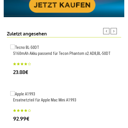
Zuletzt angesehen
5160mAh Akku passend für Tecon Phantom x2 AD8,BL-50DT
5850
23.88€
35
Ersatnetzteil für Apple Mac Mini A1993
4000
92.99€
35