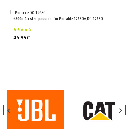
6800mAh Akku passend für Portable 12680A,DC-12680
2400
M91
45.99€
25