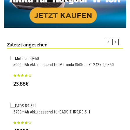
Zuletzt angesehen
5000mAh Akku passend für Motorola S50Neo XT2427-4,QE50
4936
57
23.88€
67
5700mAh Akku passend für EADS THR9,R9-5iH
4400