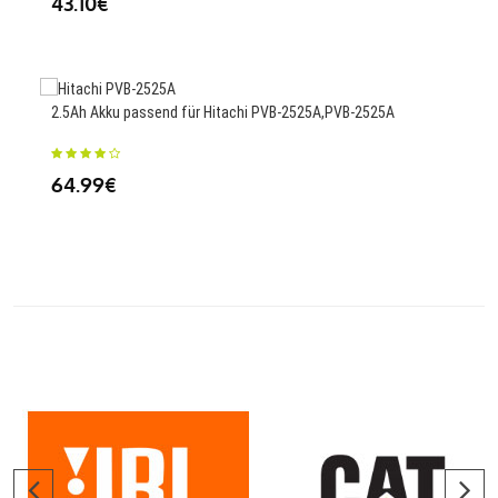
43.10€
25
2.5Ah Akku passend für Hitachi PVB-2525A,PVB-2525A
104
DVX
64.99€
42