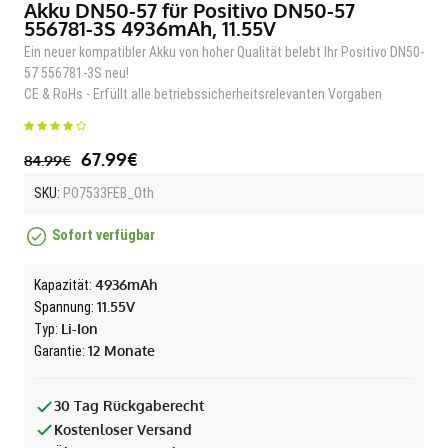
Akku DN50-57 für Positivo DN50-57
556781-3S 4936mAh, 11.55V
Ein neuer kompatibler Akku von hoher Qualität belebt Ihr Positivo DN50-
57 556781-3S neu!
CE & RoHs - Erfüllt alle betriebssicherheitsrelevanten Vorgaben
67.99€
84.99€
SKU:
PO7533FEB_Oth
Sofort verfügbar
4936mAh
Kapazität:
11.55V
Spannung:
Li-Ion
Typ:
12 Monate
Garantie:
30 Tag Rückgaberecht
Kostenloser Versand