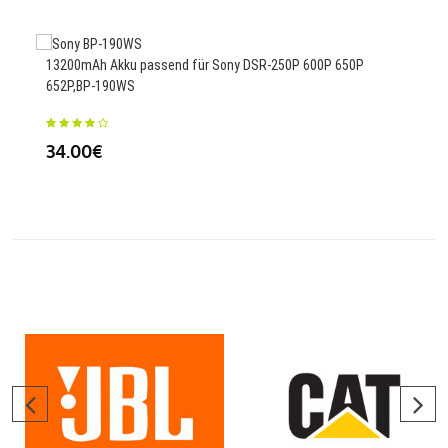
13200mAh Akku passend für Sony DSR-250P 600P 650P
652P,BP-190WS
520
P15
34.00€
87