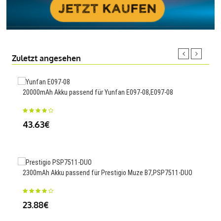
Zuletzt angesehen
20000mAh Akku passend für Yunfan E097-08,E097-08
5000
43.63€
26.
2300mAh Akku passend für Prestigio Muze B7,PSP7511-DUO
4372
P43
23.88€
55