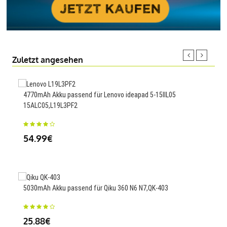
Zuletzt angesehen
4770mAh Akku passend für Lenovo ideapad 5-15IIL05
1600
15ALC05,L19L3PF2
23
54.99€
2000
5030mAh Akku passend für Qiku 360 N6 N7,QK-403
9669
25.88€
23