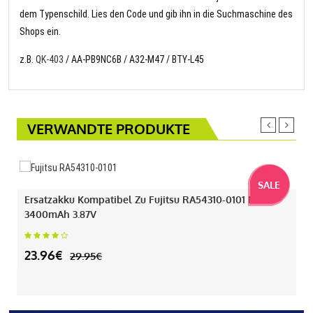
dem Typenschild. Lies den Code und gib ihn in die Suchmaschine des
Shops ein.
z.B.
QK-403
/ AA-PB9NC6B / A32-M47 / BTY-L45
VERWANDTE PRODUKTE
SALE
Ersatzakku Kompatibel Zu Fujitsu RA54310-0101 Mit
3400mAh 3.87V
23.96€
29.95€