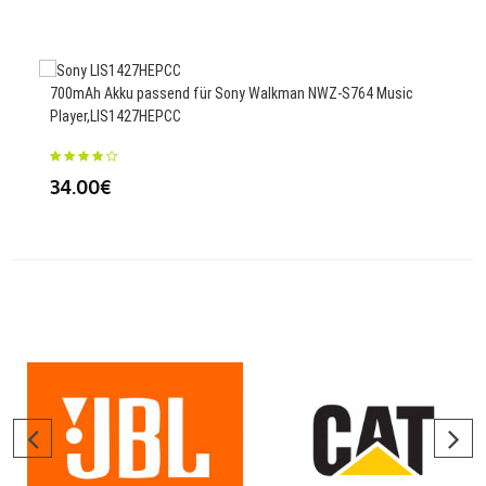
700mAh Akku passend für Sony Walkman NWZ-S764 Music
2480
Player,LIS1427HEPCC
38
34.00€