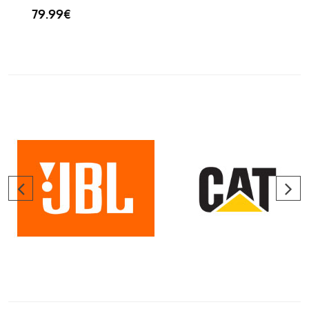
79.99€
25