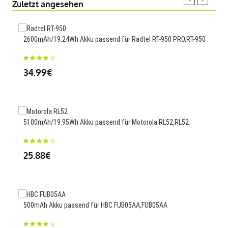
Zuletzt angesehen
2600mAh/19.24Wh Akku passend für Radtel RT-950 PRO,RT-950
2180
34.99€
34
5100mAh/19.95Wh Akku passend für Motorola RL52,RL52
520
WS9
25.88€
34
500mAh Akku passend für HBC FUB05AA,FUB05AA
5000