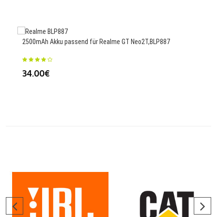
2500mAh Akku passend für Realme GT Neo2T,BLP887
83.5
2 Se
34.00€
77