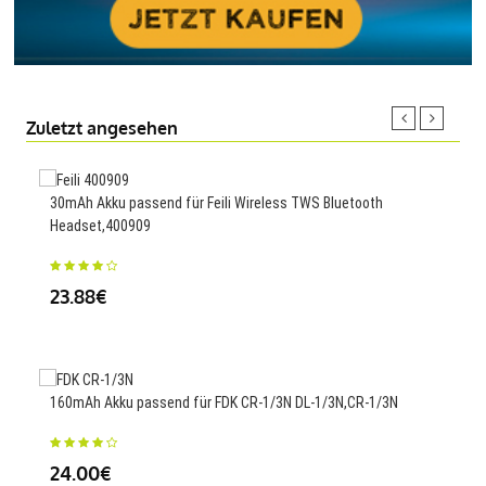
Zuletzt angesehen
30mAh Akku passend für Feili Wireless TWS Bluetooth
Ersa
Headset,400909
42
23.88€
800m
160mAh Akku passend für FDK CR-1/3N DL-1/3N,CR-1/3N
606
24.00€
23