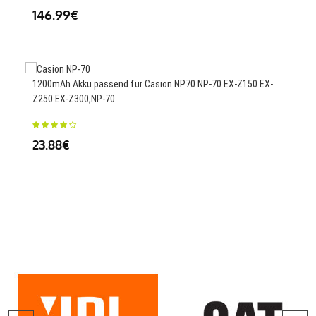
146.99€
38
1200mAh Akku passend für Casion NP70 NP-70 EX-Z150 EX-
Z250 EX-Z300,NP-70
450
23.88€
81