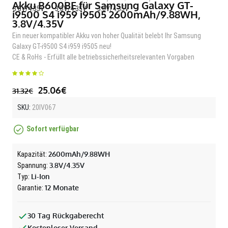
Akku B600BE für Samsung Galaxy GT-
i9500 S4 i959 i9505 2600mAh/9.88WH,
3.8V/4.35V
Ein neuer kompatibler Akku von hoher Qualität belebt Ihr Samsung
Galaxy GT-i9500 S4 i959 i9505 neu!
CE & RoHs - Erfüllt alle betriebssicherheitsrelevanten Vorgaben
25.06€
31.32€
SKU:
20IV067
Sofort verfügbar
2600mAh/9.88WH
Kapazität:
3.8V/4.35V
Spannung:
Li-Ion
Typ:
12 Monate
Garantie:
30 Tag Rückgaberecht
Kostenloser Versand