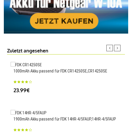
Zuletzt angesehen
1000mAh Akku passend für FDK CR14250SE,CR14250SE
2600
S4 i
23.99€
25
1900mAh Akku passend für FDK 14HR-4/5FAUP,14HR-4/5FAUP
5200
063