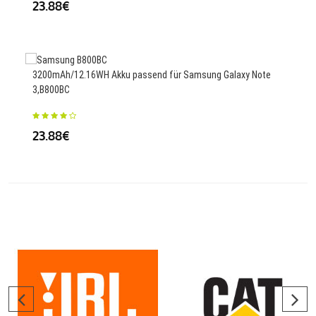
23.88€
25
3200mAh/12.16WH Akku passend für Samsung Galaxy Note
1850
3,B800BC
J100
23.88€
25