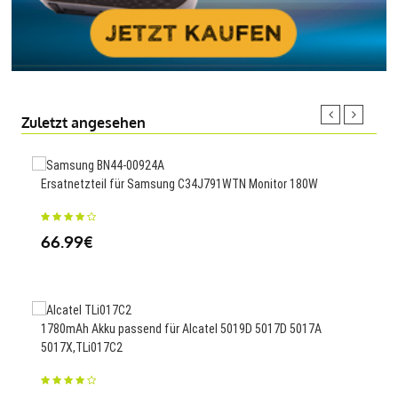
Zuletzt angesehen
Ersatnetzteil für Samsung C34J791WTN Monitor 180W
3000
N91
66.99€
23
1780mAh Akku passend für Alcatel 5019D 5017D 5017A
5017X,TLi017C2
920m