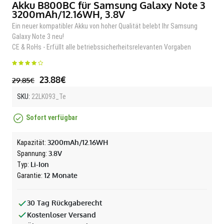
Akku B800BC für Samsung Galaxy Note 3
3200mAh/12.16WH, 3.8V
Ein neuer kompatibler Akku von hoher Qualität belebt Ihr Samsung
Galaxy Note 3 neu!
CE & RoHs - Erfüllt alle betriebssicherheitsrelevanten Vorgaben
23.88€
29.85€
SKU:
22LK093_Te
Sofort verfügbar
3200mAh/12.16WH
Kapazität:
3.8V
Spannung:
Li-Ion
Typ:
12 Monate
Garantie:
30 Tag Rückgaberecht
Kostenloser Versand