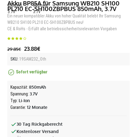
Akku BP85A für Samsung WB210 SH100
PL210 EC-SH100ZBPBUS 850mAh, 3.7V
Ein neuer kompatibler Akku von hoher Qualität belebt Ihr Samsung
WB210 SH100 PL210 EC-SH100ZBPBUS neu!
CE & RoHs - Erfüllt alle betriebssicherheitsrelevanten Vorgaben
23.88€
29.85€
SKU:
19SAM232_Oth
Sofort verfügbar
850mAh
Kapazität:
3.7V
Spannung:
Li-Ion
Typ:
12 Monate
Garantie:
30 Tag Rückgaberecht
Kostenloser Versand