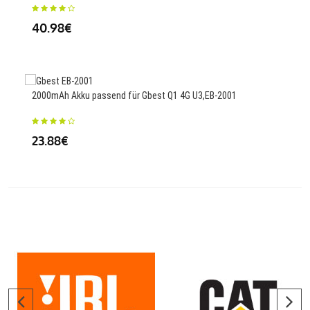
23
40.98€
850
2000mAh Akku passend für Gbest Q1 4G U3,EB-2001
SH1
23.88€
23