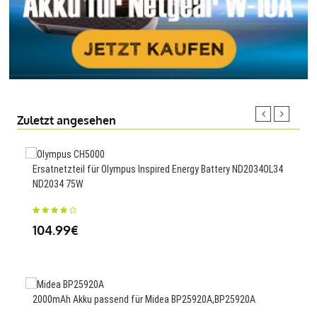
Zuletzt angesehen
Ersatnetzteil für Olympus Inspired Energy Battery ND2034OL34
1200
ND2034 75W
23
104.99€
200
2000mAh Akku passend für Midea BP25920A,BP25920A