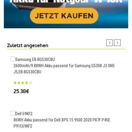
Zuletzt angesehen
2600mAh/9.88WH Akku passend für Samsung G5308 J3 ON5
47W
J5,EB-BG530CBU
YS0
25.38€
51.
86WH Akku passend für Dell XPS 15 9500 2020 P87F P45E
880
P91F,69KF2
S36