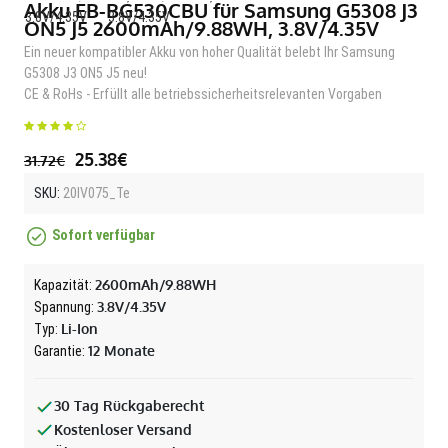
Akku EB-BG530CBU für Samsung G5308 J3
ON5 J5 2600mAh/9.88WH, 3.8V/4.35V
Ein neuer kompatibler Akku von hoher Qualität belebt Ihr Samsung
G5308 J3 ON5 J5 neu!
CE & RoHs - Erfüllt alle betriebssicherheitsrelevanten Vorgaben
25.38€
31.72€
SKU:
20IV075_Te
Sofort verfügbar
2600mAh/9.88WH
Kapazität:
3.8V/4.35V
Spannung:
Li-Ion
Typ:
12 Monate
Garantie:
30 Tag Rückgaberecht
Kostenloser Versand