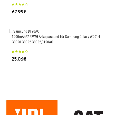
67.99€
25
1900mAh/7.22WH Akku passend für Samsung Galaxy W2014
3600
G9098 G9092 G9082,B190AC
Lite
25.06€
25