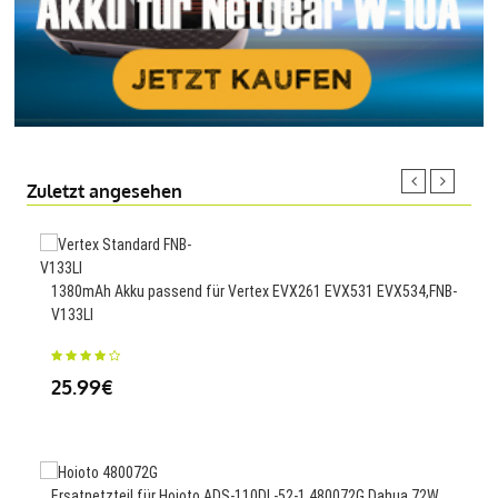
Zuletzt angesehen
2200
1380mAh Akku passend für Vertex EVX261 EVX531 EVX534,FNB-
MOD
V133LI
25
25.99€
2600
Ersatnetzteil für Hoioto ADS-110DL-52-1 480072G Dahua 72W