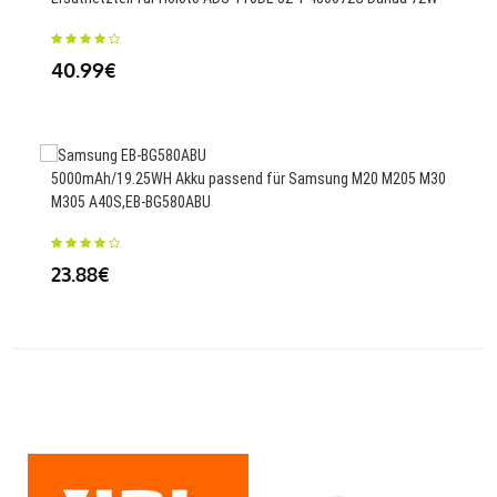
25
40.99€
150m
5000mAh/19.25WH Akku passend für Samsung M20 M205 M30
M305 A40S,EB-BG580ABU
23
23.88€