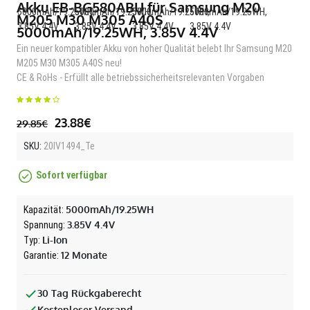
Akku EB-BG580ABU für Samsung M20
M205 M30 M305 A40S
5000mAh/19.25WH, 3.85V 4.4V
Ein neuer kompatibler Akku von hoher Qualität belebt Ihr Samsung M20
M205 M30 M305 A40S neu!
CE & RoHs - Erfüllt alle betriebssicherheitsrelevanten Vorgaben
23.88€
29.85€
SKU:
20IV1494_Te
Sofort verfügbar
5000mAh/19.25WH
Kapazität:
3.85V 4.4V
Spannung:
Li-Ion
Typ:
12 Monate
Garantie:
30 Tag Rückgaberecht
Kostenloser Versand