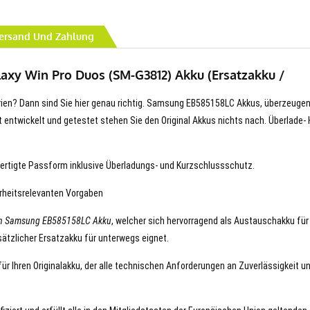
ersand Und Zahlung
axy Win Pro Duos (SM-G3812) Akku (Ersatzakku /
terien? Dann sind Sie hier genau richtig. Samsung EB585158LC Akkus, überzeugen
erät entwickelt und getestet stehen Sie den Original Akkus nichts nach. Überlade- 
ertigte Passform inklusive Überladungs- und Kurzschlussschutz.
erheitsrelevanten Vorgaben
en Samsung EB585158LC Akku
, welcher sich hervorragend als Austauschakku für
ätzlicher Ersatzakku für unterwegs eignet.
r Ihren Originalakku, der alle technischen Anforderungen an Zuverlässigkeit u