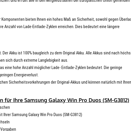
iert und erfüllt alle in den Mitgliedstaaten der Europäischen Union geltenden
er Komponenten bieten Ihnen ein hohes Maß an Sicherheit, sowohl gegen Überla
re Anzahl von Lade-Entlade-Zyklen erreichen. Dies bedeutet eine längere
t. Der Akku ist 100% baugleich zu dem Original Akku. Alle Akkus sind nach höch
en sich durch extreme Langlebigkeit aus.
s eine hohe Anzahl möglicher Lade- Entlade-Zyklen bedeutet. Die geringe
eringen Energieverlust.
chen Sicherheitsvorkehrungen der Original-Akkus und können natürlich mit Ihre
n für Ihre Samsung Galaxy Win Pro Duos (SM-G3812)
uschen
 mit Ihrer Samsung Galaxy Win Pro Duos (SM-G3812)
chseln
n Vorgaben