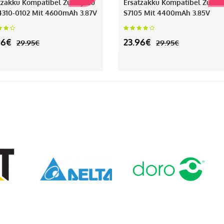
tzakku Kompatibel Zu Fujitsu
Ersatzakku Kompatibel Zu Phi
310-0102 Mit 4600mAh 3.87V
S7105 Mit 4400mAh 3.85V
96€
23.96€
29.95€
29.95€