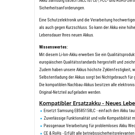
Akku Samsung EB585158LC ist CE-, FCC- und ROHS-zertifiz
Sicherheitsanforderungen.
Eine Schutzelektronik und die Verarbeitung hochwertig
als auch gegen Kurzschluss. So kann der Akku eine höhe
Lebensdauer Ihres neuen Akkus.
Wissenswertes:
Mit diesem Li-Ion-Akku erwerben Sie ein Qualitätsproduk
europäischen Qualitätsstandards hergestellt und zeichn
Zudem haben unsere Akkus höchste Zyklenfestigkeit, wa
Selbstentladung der Akkus sorgt bei Nichtgebrauch für g
Die kompatiblen Nachbau-Akkus besitzen alle elektronis
Original-Netzteil aufgeladen werden.
Kompatibler Ersatzakku - Neues Lebe
Ersetzt Samsung EB585158LC - einfach den Akku ta
Zuverlässige Funktionalität und volle Kompatibilität
Passgenaue Verarbeitung für problemloses Akku We
CE & RoHs - Erfüllt alle betriebssicherheitsrelevante