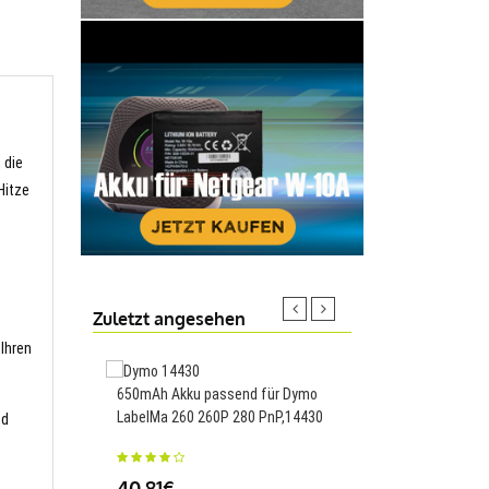
 die
Hitze
Zuletzt angesehen
 Ihren
650mAh Akku passend für Dymo
1000mAh Akku passen
LabelMa 260 260P 280 PnP,14430
Panasonic FX520 FS20
nd
DMC-FX30 FX33 FX35 
S008E
40.81€