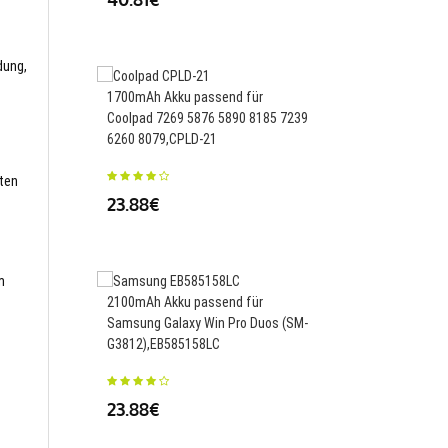
23.88€
dung,
1700mAh Akku passend für
Coolpad 7269 5876 5890 8185 7239
6260 8079,CPLD-21
200mAh Akku passend
Xiangneng Electric To
sten
23.88€
23.88€
m
2100mAh Akku passend für
Samsung Galaxy Win Pro Duos (SM-
3000mAh 11.4WH Akku
G3812),EB585158LC
McNair C716041300P,
23.88€
27.19€