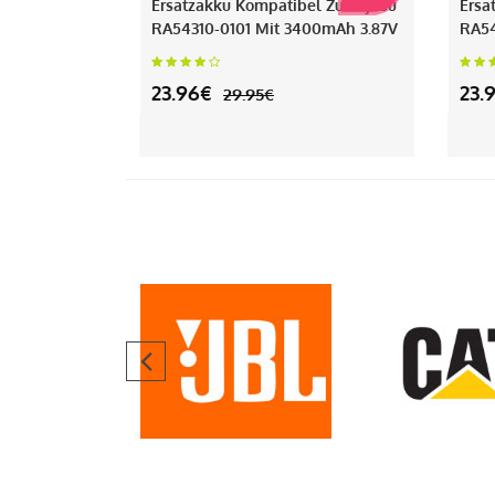
Ersatzakku Kompatibel Zu Fujitsu
Ersa
RA54310-0101 Mit 3400mAh 3.87V
RA54
23.96€
23.
29.95€