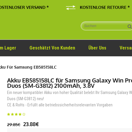
OSTENLOSER VERSAND *
KOSTENLOSE RETOURE *
Im Lager
Geschätzt Von Kunden
Über Uns
Versa
ku Für Samsung EB585158LC
Akku EB585158LC für Samsung Galaxy Win Pr
Duos (SM-G3812) 2100mAh, 3.8V
Ein neuer kompatibler Akku von hoher Qualität belebt Ihr Samsung Galaxy W
Duos (SM-G3812) neu!
CE & RoHs - Erfüllt alle betriebssicherheitsrelevanten Vorgaben
23.88€
29.85€