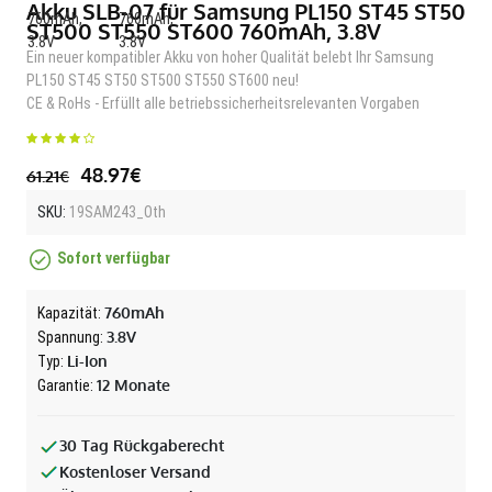
Akku SLB-07 für Samsung PL150 ST45 ST50
ST500 ST550 ST600 760mAh, 3.8V
Ein neuer kompatibler Akku von hoher Qualität belebt Ihr Samsung
PL150 ST45 ST50 ST500 ST550 ST600 neu!
CE & RoHs - Erfüllt alle betriebssicherheitsrelevanten Vorgaben
48.97€
61.21€
SKU:
19SAM243_Oth
Sofort verfügbar
760mAh
Kapazität:
3.8V
Spannung:
Li-Ion
Typ:
12 Monate
Garantie:
30 Tag Rückgaberecht
Kostenloser Versand