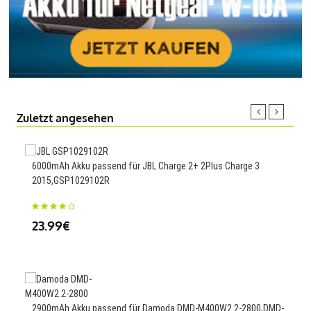
Zuletzt angesehen
6000mAh Akku passend für JBL Charge 2+ 2Plus Charge 3
760
2015,GSP1029102R
ST5
23.99€
48
2995
2900mAh Akku passend für Damoda DMD-M400W2.2-2800,DMD-
20S