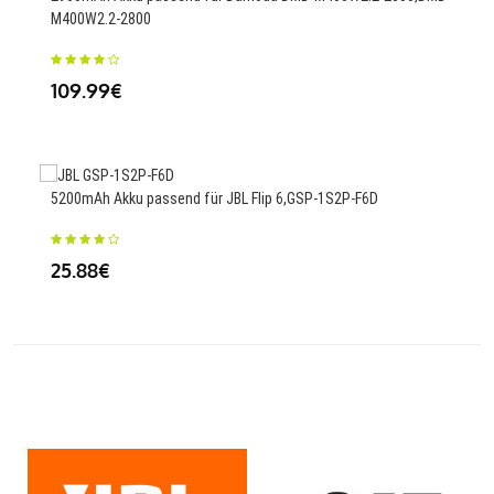
M400W2.2-2800
67
109.99€
2220
5200mAh Akku passend für JBL Flip 6,GSP-1S2P-F6D
25
25.88€