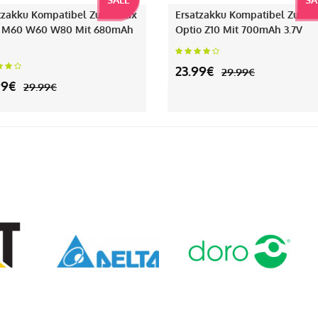
tzakku Kompatibel Zu Pentax
Ersatzakku Kompatibel Zu Pe
 M60 W60 W80 Mit 680mAh
Optio Z10 Mit 700mAh 3.7V
23.99€
29.99€
99€
29.99€