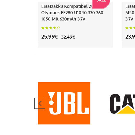
Ersatzakku Kompatibel Zu
Ersa
Olympus FE280 U1040 330 360
M50
1050 Mit 630mAh 3.7V
3.7V
25.99€
23.
32.49€