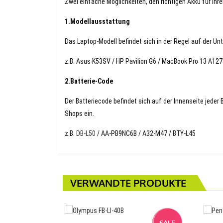
Zwei einfache Möglichkeiten, den richtigen Akku für Ihre
1.Modellausstattung
Das Laptop-Modell befindet sich in der Regel auf der Un
z.B. Asus K53SV / HP Pavilion G6 / MacBook Pro 13 A
2.Batterie-Code
Der Batteriecode befindet sich auf der Innenseite jeder
Shops ein.
z.B.
DB-L50
/ AA-PB9NC6B / A32-M47 / BTY-L45
VERWANDTE PRODUKTE
SALE