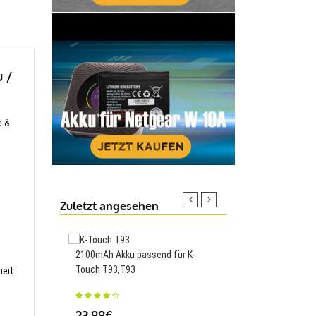
 /
e &
Zuletzt angesehen
2100mAh Akku passend für K-
3400mAh/13.2WH Akk
Touch T93,T93
für LG Q60 X525WA,BL
heit
23.88€
25.50€