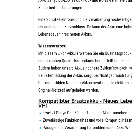
Akku Sanyo DB-L50 ist CE-, FCC- und ROHS-zertifiziert un
Sicherheitsanforderungen.
Eine Schutzelektronik und die Verarbeitung hochwertig
als auch gegen Kurzschluss. So kann der Akku eine höhe
Lebensdauer Ihres neuen Akkus.
Wissenswertes:
Mit diesem Li-Ion-Akku erwerben Sie ein Qualitätsproduk
europäischen Qualitätsstandards hergestellt und zeichn
Zudem haben unsere Akkus höchste Zyklenfestigkeit, wa
Selbstentladung der Akkus sorgt bei Nichtgebrauch für g
Die kompatiblen Nachbau-Akkus besitzen alle elektronis
Original-Netzteil aufgeladen werden.
Kompatibler Ersatzakku - Neues Lebe
VH1
Ersetzt Sanyo DB-L50 - einfach den Akku tauschen
Zuverlässige Funktionalität und volle Kompatibilitä
Passgenaue Verarbeitung für problemloses Akku We