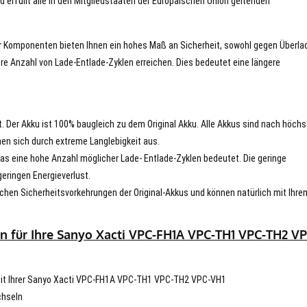
d erfüllt alle in den Mitgliedstaaten der Europäischen Union geltenden
er Komponenten bieten Ihnen ein hohes Maß an Sicherheit, sowohl gegen Überla
re Anzahl von Lade-Entlade-Zyklen erreichen. Dies bedeutet eine längere
t. Der Akku ist 100% baugleich zu dem Original Akku. Alle Akkus sind nach höch
en sich durch extreme Langlebigkeit aus.
s eine hohe Anzahl möglicher Lade- Entlade-Zyklen bedeutet. Die geringe
eringen Energieverlust.
chen Sicherheitsvorkehrungen der Original-Akkus und können natürlich mit Ihre
n für Ihre Sanyo Xacti VPC-FH1A VPC-TH1 VPC-TH2 VP
t mit Ihrer Sanyo Xacti VPC-FH1A VPC-TH1 VPC-TH2 VPC-VH1
chseln