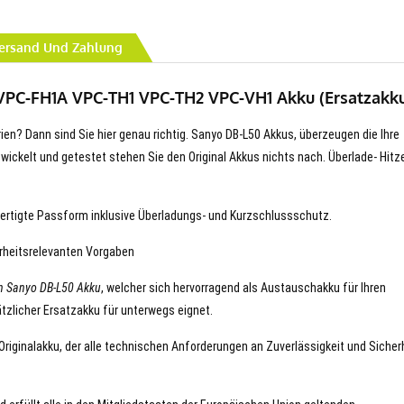
ersand Und Zahlung
 VPC-FH1A VPC-TH1 VPC-TH2 VPC-VH1 Akku (Ersatzakku
rien? Dann sind Sie hier genau richtig. Sanyo DB-L50 Akkus, überzeugen die Ihre
entwickelt und getestet stehen Sie den Original Akkus nichts nach. Überlade- Hitz
ertigte Passform inklusive Überladungs- und Kurzschlussschutz.
erheitsrelevanten Vorgaben
n Sanyo DB-L50 Akku
, welcher sich hervorragend als Austauschakku für Ihren
tzlicher Ersatzakku für unterwegs eignet.
 Originalakku, der alle technischen Anforderungen an Zuverlässigkeit und Sicher