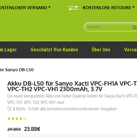
OSTENLOSER VERSAND *
KOSTENLOSE RETOURE *
Im Lager
Geschätzt Von Kunden
Über Uns
Versa
ür Sanyo DB-L50
Akku DB-L50 für Sanyo Xacti VPC-FH1A VPC-
VPC-TH2 VPC-VH1 2300mAh, 3.7V
Ein neuer kompatibler Akku von hoher Qualität belebt Ihr Sanyo Xacti VPC-
VPC-TH1 VPC-TH2 VPC-VH1 neu!
CE & RoHs - Erfüllt alle betriebssicherheitsrelevanten Vorgaben
23.88€
29.85€