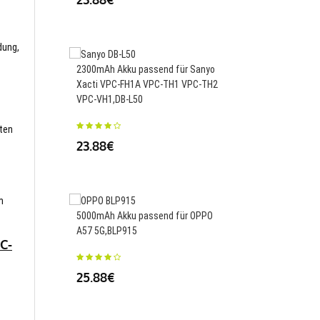
dung,
2300mAh Akku passend für Sanyo
43Wh Akku passend fü
Xacti VPC-FH1A VPC-TH1 VPC-TH2
A 15N540-C 15N540-E
VPC-VH1,DB-L50
15ND540,LBL111XE
sten
23.88€
74.99€
m
5000mAh Akku passend für OPPO
1900mAh/7.22WH Akk
A57 5G,BLP915
für Samsung Galaxy A
C-
A811,EB-BA810ABE
25.88€
26.00€