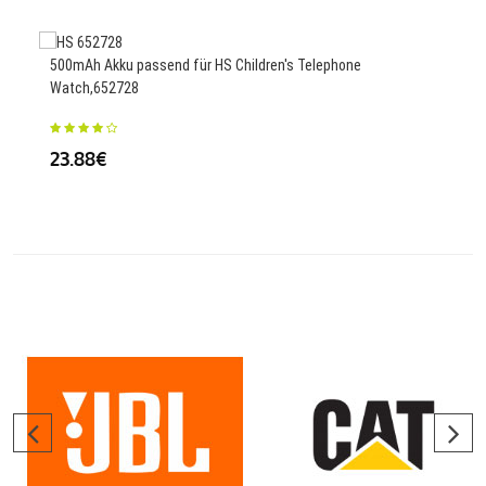
23
500mAh Akku passend für HS Children's Telephone
Watch,652728
Akku
23.88€
26