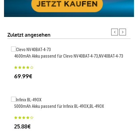
Zuletzt angesehen
4600mAh Akku passend für Clevo NV40BAT-4-73,NV40BAT-4-73
4450
M52
69.99€
42
5000mAh Akku passend für Infinix BL-49OX,BL-49OX
100m
High
25.88€