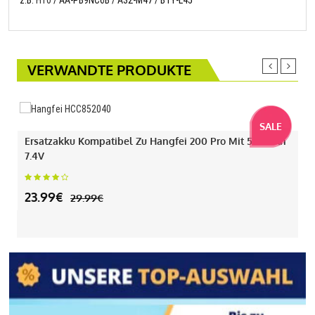
z.B.
H10
/ AA-PB9NC6B / A32-M47 / BTY-L45
VERWANDTE PRODUKTE
SALE
Ersatzakku Kompatibel Zu Hangfei 200 Pro Mit 550mAh
7.4V
23.99€
29.99€