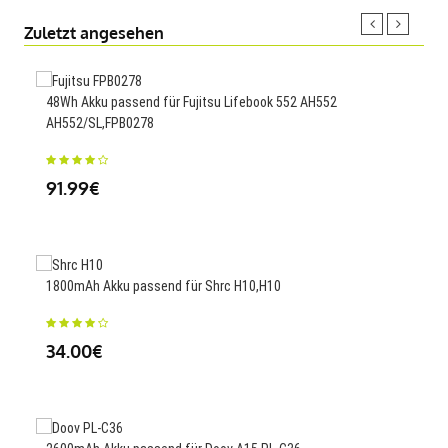
Zuletzt angesehen
48Wh Akku passend für Fujitsu Lifebook 552 AH552
1250
AH552/SL,FPB0278
29
91.99€
850m
1800mAh Akku passend für Shrc H10,H10
MP3
34.00€
25.