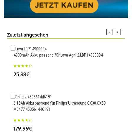
Zuletzt angesehen
4900mAh Akku passend für Lava Agni 2,LBP14900094
4000
25.88€
23
6.15Ah Akku passend für Philips Ultrasound CX30 CX50
200m
M6477,453561446191
23
179.99€