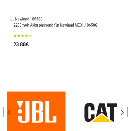
2500
2200mAh Akku passend für Newland ME31,18650G
78
23.88€