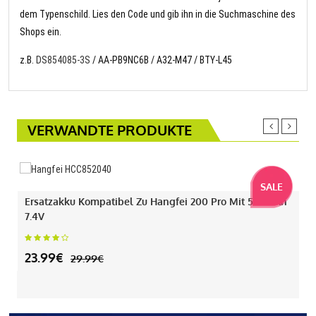
dem Typenschild. Lies den Code und gib ihn in die Suchmaschine des
Shops ein.
z.B.
DS854085-3S
/ AA-PB9NC6B / A32-M47 / BTY-L45
VERWANDTE PRODUKTE
SALE
Ersatzakku Kompatibel Zu Hangfei 200 Pro Mit 550mAh
7.4V
23.99€
29.99€