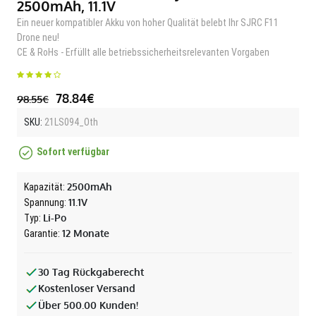
2500mAh, 11.1V
Ein neuer kompatibler Akku von hoher Qualität belebt Ihr SJRC F11
Drone neu!
CE & RoHs - Erfüllt alle betriebssicherheitsrelevanten Vorgaben
78.84€
98.55€
SKU:
21LS094_Oth
Sofort verfügbar
2500mAh
Kapazität:
11.1V
Spannung:
Li-Po
Typ:
12 Monate
Garantie:
30 Tag Rückgaberecht
Kostenloser Versand
Über 500.00 Kunden!