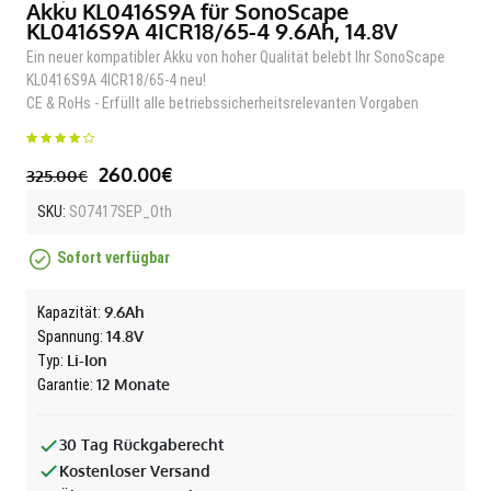
Akku KL0416S9A für SonoScape
KL0416S9A 4ICR18/65-4 9.6Ah, 14.8V
Ein neuer kompatibler Akku von hoher Qualität belebt Ihr SonoScape
KL0416S9A 4ICR18/65-4 neu!
CE & RoHs - Erfüllt alle betriebssicherheitsrelevanten Vorgaben
260.00€
325.00€
SKU:
SO7417SEP_Oth
Sofort verfügbar
9.6Ah
Kapazität:
14.8V
Spannung:
Li-Ion
Typ:
12 Monate
Garantie:
30 Tag Rückgaberecht
Kostenloser Versand