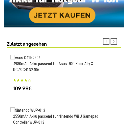
Zuletzt angesehen
4980mAh Akku passend für Asus ROG Xbox Ally X
300
RC73,C41N2406
23
109.99€
9.6A
2550mAh Akku passend für Nintendo Wii U Gamepad
4,K
Controller,WUP-013