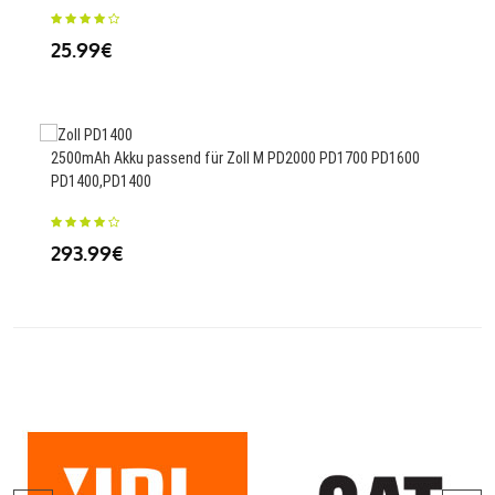
26
25.99€
4620
2500mAh Akku passend für Zoll M PD2000 PD1700 PD1600
PD1400,PD1400
40
293.99€