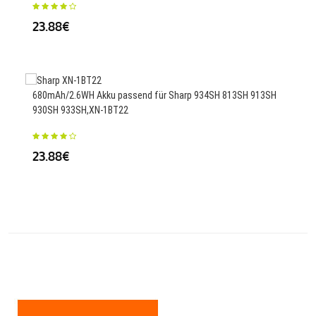
Q10
23.88€
25.
680mAh/2.6WH Akku passend für Sharp 934SH 813SH 913SH
930SH 933SH,XN-1BT22
104
100
23.88€
121