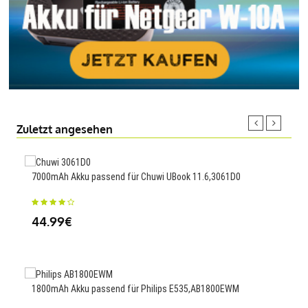
Zuletzt angesehen
7000mAh Akku passend für Chuwi UBook 11.6,3061D0
4000
44.99€
26
1800mAh Akku passend für Philips E535,AB1800EWM
120