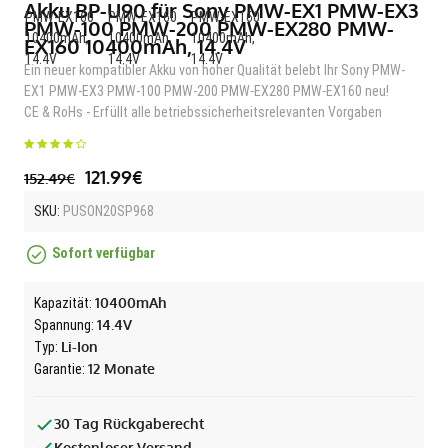
Akku BP-U90 für Sony PMW-EX1 PMW-EX3
PMW-100 PMW-200 PMW-EX280 PMW-
EX160 10400mAh, 14.4V
Ein neuer kompatibler Akku von hoher Qualität belebt Ihr Sony PMW-
EX1 PMW-EX3 PMW-100 PMW-200 PMW-EX280 PMW-EX160 neu!
CE & RoHs - Erfüllt alle betriebssicherheitsrelevanten Vorgaben
121.99€
152.49€
SKU:
PUSON20SP968
Sofort verfügbar
10400mAh
Kapazität:
14.4V
Spannung:
Li-Ion
Typ:
12 Monate
Garantie:
30 Tag Rückgaberecht
Kostenloser Versand