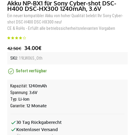
Akku NP-BX1 für Sony Cyber-shot DSC-
H400 DSC-HX300 1240mAh, 3.6V
Ein neuer kompatibler Akku von hoher Qualität belebt Ihr Sony Cyber-
shot DSC-H400 DSC-HX300 neu!
CE & RoHs - Erfüllt alle betriebssicherheitsrelevanten Vorgaben
34.00€
42.50€
SKU:
19LW065_Oth
Sofort verfügbar
1240mAh
Kapazität:
3.6V
Spannung:
Li-Ion
Typ:
12 Monate
Garantie:
30 Tag Rückgaberecht
Kostenloser Versand