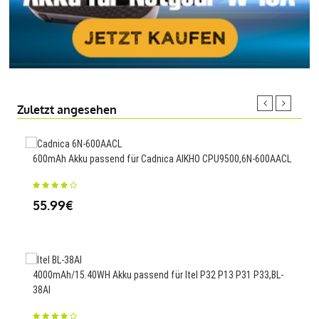
Zuletzt angesehen
600mAh Akku passend für Cadnica AIKHO CPU9500,6N-600AACL
400
Hono
55.99€
23
4000mAh/15.40WH Akku passend für Itel P32 P13 P31 P33,BL-
38AI
9000
5B1