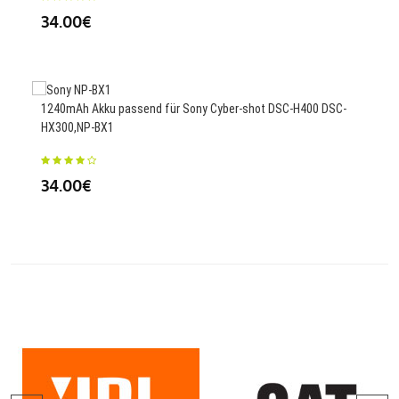
34.00€
64
1240mAh Akku passend für Sony Cyber-shot DSC-H400 DSC-
HX300,NP-BX1
37.3
AK0
34.00€
56