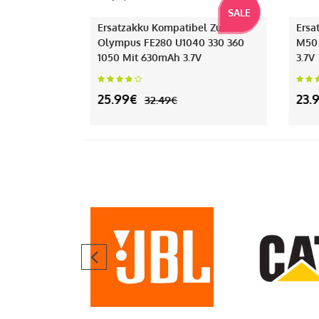
SALE
Ersatzakku Kompatibel Zu
Ersa
Olympus FE280 U1040 330 360
M50
1050 Mit 630mAh 3.7V
3.7V
25.99€
23.
32.49€