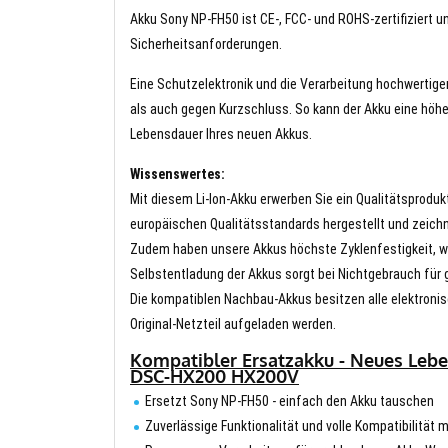
Akku Sony NP-FH50 ist CE-, FCC- und ROHS-zertifiziert un
Sicherheitsanforderungen.
Eine Schutzelektronik und die Verarbeitung hochwertig
als auch gegen Kurzschluss. So kann der Akku eine höhe
Lebensdauer Ihres neuen Akkus.
Wissenswertes:
Mit diesem Li-Ion-Akku erwerben Sie ein Qualitätsproduk
europäischen Qualitätsstandards hergestellt und zeichn
Zudem haben unsere Akkus höchste Zyklenfestigkeit, wa
Selbstentladung der Akkus sorgt bei Nichtgebrauch für g
Die kompatiblen Nachbau-Akkus besitzen alle elektronis
Original-Netzteil aufgeladen werden.
Kompatibler Ersatzakku - Neues Leb
DSC-HX200 HX200V
Ersetzt Sony NP-FH50 - einfach den Akku tauschen
Zuverlässige Funktionalität und volle Kompatibilit