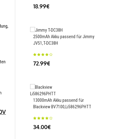
18.99€
23.88€
dung,
2500mAh Akku passend für Jimmy
JV51,T-DC38H
Akku passend für Pan
BR1225/HCN,BR1225-
sten
72.99€
97.99€
m
13000mAh Akku passend für
250mAh Akku passend 
Blackview BV7100,Li586296PHTT
Toy Plane Child's Loca
00V
Watch,602025
34.00€
23.88€