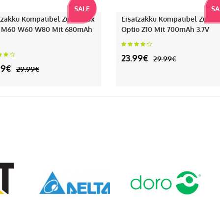
SALE
SA
tzakku Kompatibel Zu Pentax
Ersatzakku Kompatibel Zu Pe
 M60 W60 W80 Mit 680mAh
Optio Z10 Mit 700mAh 3.7V
23.99€
29.99€
99€
29.99€