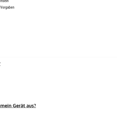
chseln
n Vorgaben
?
 mein Gerät aus?