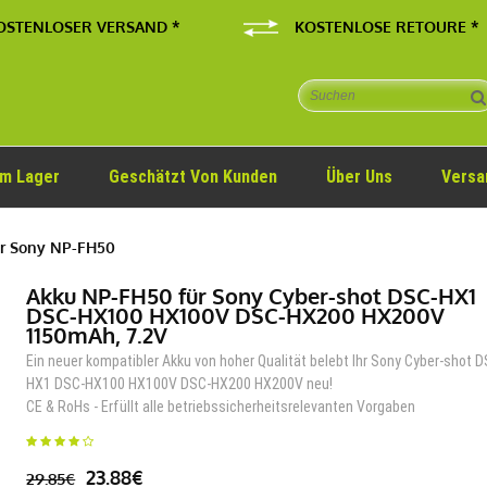
OSTENLOSER VERSAND *
KOSTENLOSE RETOURE *
Im Lager
Geschätzt Von Kunden
Über Uns
Versa
r Sony NP-FH50
Akku NP-FH50 für Sony Cyber-shot DSC-HX1
DSC-HX100 HX100V DSC-HX200 HX200V
1150mAh, 7.2V
Ein neuer kompatibler Akku von hoher Qualität belebt Ihr Sony Cyber-shot 
HX1 DSC-HX100 HX100V DSC-HX200 HX200V neu!
CE & RoHs - Erfüllt alle betriebssicherheitsrelevanten Vorgaben
23.88€
29.85€