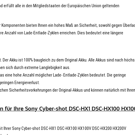
d erfüllt alle in den Mitgliedstaaten der Europäischen Union geltenden
er Komponenten bieten Ihnen ein hohes Maß an Sicherheit, sowohl gegen Überla
re Anzahl von Lade-Entlade-Zyklen erreichen. Dies bedeutet eine längere
t. Der Akku ist 100% baugleich zu dem Original Akku. Alle Akkus sind nach höch
en sich durch extreme Langlebigkeit aus.
s eine hohe Anzahl möglicher Lade- Entlade-Zyklen bedeutet. Die geringe
eringen Energieverlust.
chen Sicherheitsvorkehrungen der Original-Akkus und können natürlich mit Ihre
en für Ihre Sony Cyber-shot DSC-HX1 DSC-HX100 HX1
ät mit Ihrer Sony Cyber-shot DSC-HX1 DSC-HX100 HX100V DSC-HX200 HX200V