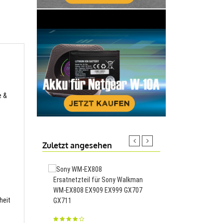
e &
Zuletzt angesehen
Ersatnetzteil für Sony Walkman
1150mAh Akku passen
WM-EX808 EX909 EX999 GX707
Cyber-shot DSC-HX1 
heit
GX711
HX100V DSC-HX200 H
FH50