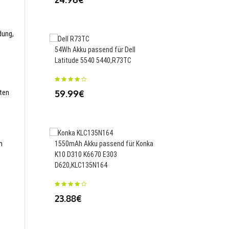
32.63€
dung,
54Wh Akku passend für Dell
Latitude 5540 5440,R73TC
4100mAh Akku passen
MICA-071 1ICP6/67/89
59.99€
sten
35.99€
m
1550mAh Akku passend für Konka
K10 D310 K6670 E303
2250mAh Akku passend
D620,KLC135N164
Mix 4,BP43
23.88€
34.00€