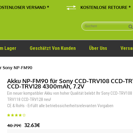
OSTENLOSER VERSAND *
KOSTENLOSE RETOURE *
Im Lager
Geschätzt Von Kunden
Über Uns
Versa
r Sony NP-FM90
Akku NP-FM90 für Sony CCD-TRV108 CCD-TR
CCD-TRV128 4300mAh, 7.2V
Ein neuer kompatibler Akku von hoher Qualität belebt Ihr Sony CCD-TRV108
TRV118 CCD-TRV128 neu!
CE & RoHs - Erfüllt alle betriebssicherheitsrelevanten Vorgaben
32.63€
40.79€