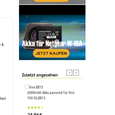
e &
Zuletzt angesehen
6000mAh Akku passend für Vivo
4300mAh Akku passen
Y50 5G,BB15
CCD-TRV108 CCD-TRV
rheit
TRV128,NP-FM90
24.96€