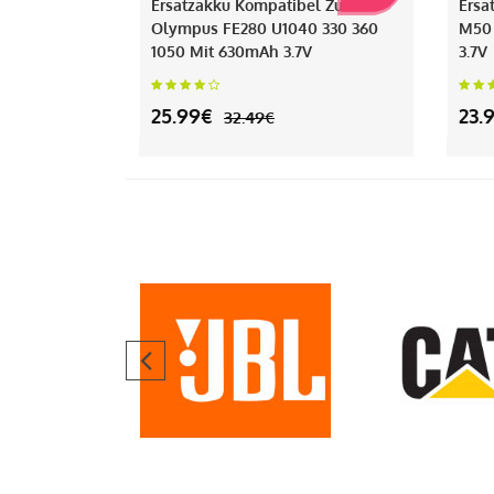
Ersatzakku Kompatibel Zu
Ersa
Olympus FE280 U1040 330 360
M50
1050 Mit 630mAh 3.7V
3.7V
25.99€
23.
32.49€