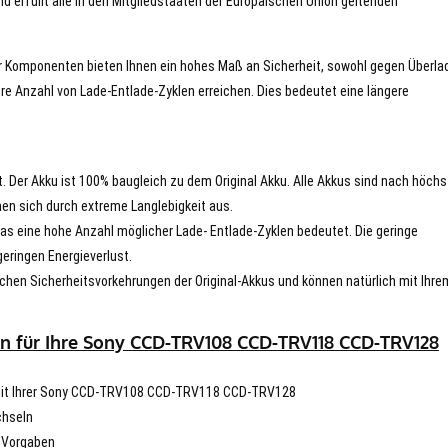
nd erfüllt alle in den Mitgliedstaaten der Europäischen Union geltenden
er Komponenten bieten Ihnen ein hohes Maß an Sicherheit, sowohl gegen Überla
re Anzahl von Lade-Entlade-Zyklen erreichen. Dies bedeutet eine längere
t. Der Akku ist 100% baugleich zu dem Original Akku. Alle Akkus sind nach höch
en sich durch extreme Langlebigkeit aus.
s eine hohe Anzahl möglicher Lade- Entlade-Zyklen bedeutet. Die geringe
eringen Energieverlust.
chen Sicherheitsvorkehrungen der Original-Akkus und können natürlich mit Ihre
en für Ihre Sony CCD-TRV108 CCD-TRV118 CCD-TRV128
ät mit Ihrer Sony CCD-TRV108 CCD-TRV118 CCD-TRV128
chseln
n Vorgaben