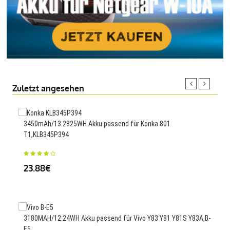
Zuletzt angesehen
3450mAh/13.2825WH Akku passend für Konka 801
100
T1,KLB345P394
34
23.88€
Ersa
3180MAH/12.24WH Akku passend für Vivo Y83 Y81 Y81S Y83A,B-
E5