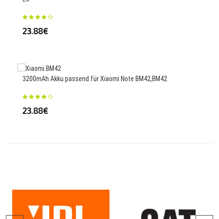
36
23.88€
2200
V110
3200mAh Akku passend für Xiaomi Note BM42,BM42
60
23.88€