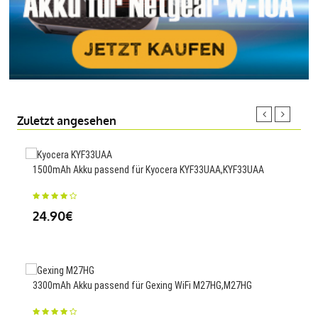
Zuletzt angesehen
1500mAh Akku passend für Kyocera KYF33UAA,KYF33UAA
4760
24.90€
29
3300mAh Akku passend für Gexing WiFi M27HG,M27HG
516