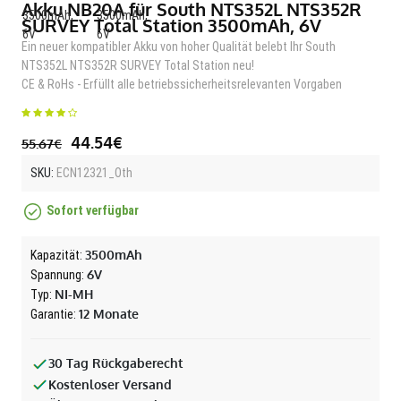
Akku NB20A für South NTS352L NTS352R
SURVEY Total Station 3500mAh, 6V
Ein neuer kompatibler Akku von hoher Qualität belebt Ihr South
NTS352L NTS352R SURVEY Total Station neu!
CE & RoHs - Erfüllt alle betriebssicherheitsrelevanten Vorgaben
44.54€
55.67€
SKU:
ECN12321_Oth
Sofort verfügbar
3500mAh
Kapazität:
6V
Spannung:
NI-MH
Typ:
12 Monate
Garantie:
30 Tag Rückgaberecht
Kostenloser Versand