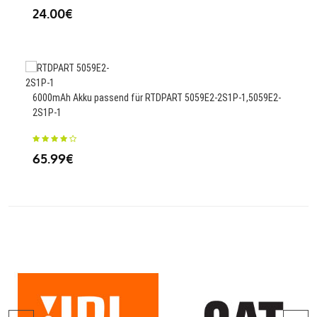
24.00€
41
405
6000mAh Akku passend für RTDPART 5059E2-2S1P-1,5059E2-
2S1P-1
69
65.99€