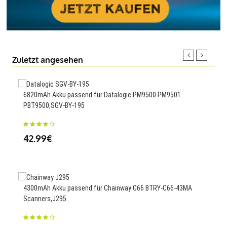
Zuletzt angesehen
6820mAh Akku passend für Datalogic PM9500 PM9501
1150
PBT9500,SGV-BY-195
HX1
42.99€
23
4300mAh Akku passend für Chainway C66 BTRY-C66-43MA
Scanners,J295
2190
Plus