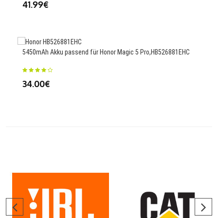
41.99€
35
5450mAh Akku passend für Honor Magic 5 Pro,HB526881EHC
2400
34.00€
25.