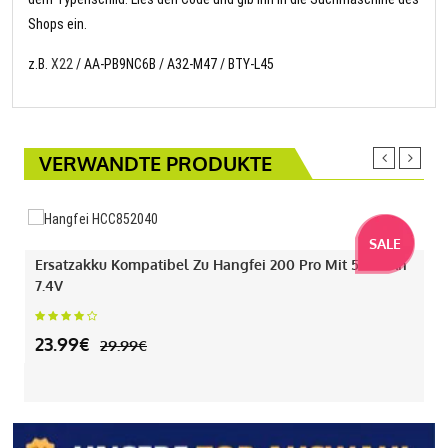
Shops ein.
z.B.
X22
/ AA-PB9NC6B / A32-M47 / BTY-L45
VERWANDTE PRODUKTE
SALE
Ersatzakku Kompatibel Zu Hangfei 200 Pro Mit 550mAh
7.4V
23.99€
29.99€