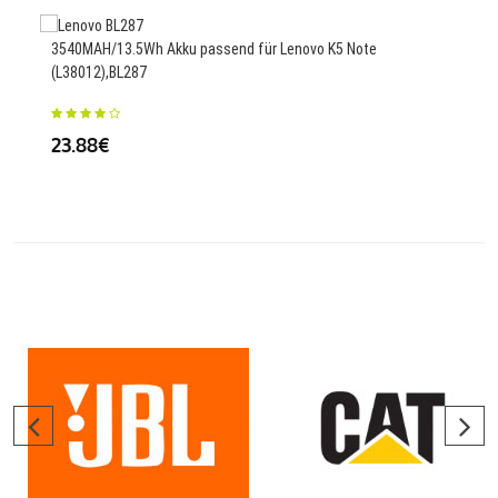
3540MAH/13.5Wh Akku passend für Lenovo K5 Note
(L38012),BL287
2300
Z62 
23.88€
35