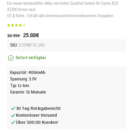
Ein neuer kompatibler Akku von hoher Qualität belebt Ihr Syma X22
X22W Drone neu!
CE & RoHs - Erfüllt alle betriebssicherheitsrelevanten Vorgaben
25.88€
32.35€
SKU:
21SYM110_Oth
Sofort verfügbar
400mAh
Kapazität:
3.7V
Spannung:
Li-Ion
Typ:
12 Monate
Garantie:
30 Tag Rückgaberecht
Kostenloser Versand
Über 500.00 Kunden!