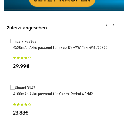
Zuletzt angesehen
4520mAh Akku passend für Ezviz DS-PWA48-E-WB,765965
2000
29.99€
23
4100mAh Akku passend für Xiaomi Redmi 4,BN42
400
23.88€
25