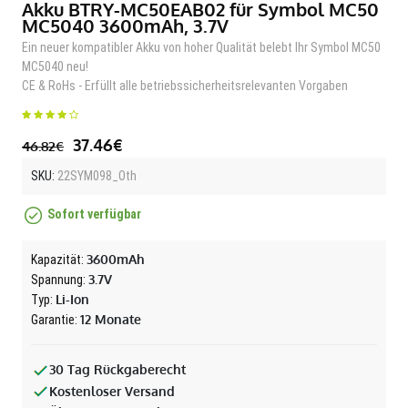
Akku BTRY-MC50EAB02 für Symbol MC50
MC5040 3600mAh, 3.7V
Ein neuer kompatibler Akku von hoher Qualität belebt Ihr Symbol MC50
MC5040 neu!
CE & RoHs - Erfüllt alle betriebssicherheitsrelevanten Vorgaben
37.46€
46.82€
SKU:
22SYM098_Oth
Sofort verfügbar
3600mAh
Kapazität:
3.7V
Spannung:
Li-Ion
Typ:
12 Monate
Garantie:
30 Tag Rückgaberecht
Kostenloser Versand