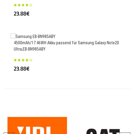
23.88€
23
4500mAh/17.46WH Akku passend für Samsung Galaxy Note20
1500
Ultra,EB-BN985ABY
23
23.88€