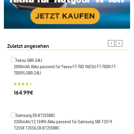
Zuletzt angesehen
2000mAh Akku passend für Yaesu FT-70D YAESU FT-70DR FT-
70DRS,SBR-24LI
360
MC5
164.99€
37
3200mAh/12.16WH Akku passend für Samsung SM-T2519
T2558 T2556,EB-BT255BBC
2500